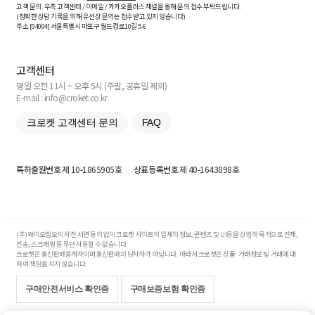
고객 문의: 우측 고객센터 / 이메일 / 카카오플러스 채널을 통해 문의 접수 부탁드립니다.
(정확한 상담 기록을 위해 유선상 문의는 접수받고 있지 않습니다)
주소 [
04004
] 서울특별시 마포구 월드컵로10길
5-6
고객센터
평일 오전 11시 ~ 오후 5시 (주말, 공휴일 제외)
E-mail : info@croket.co.kr
크로켓 고객센터 문의
FAQ
특허출원번호
제 10-1865905호
상표등록번호
제 40-1643898호
(주)와이오엘오의 사전 서면 동의 없이 크로켓 사이트의 일체의 정보, 콘텐츠 및 UI등을 상업적 목적으로 전재,
전송, 스크래핑 등 무단 사용할 수 없습니다.
크로켓은 통신판매중개자이며 통신판매의 당사자가 아닙니다. 따라서 크로켓은 상품·거래정보 및 거래에 대
하여 책임을 지지 않습니다.
구매안전서비스 확인증
구매보증보험 확인증