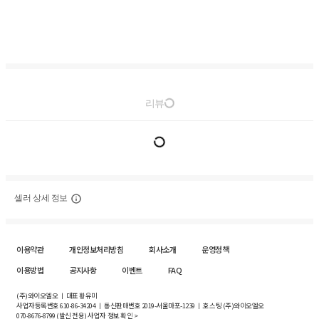
리뷰
셀러 상세 정보
이용약관
개인정보처리방침
회사소개
운영정책
이용방법
공지사항
이벤트
FAQ
(주)와이오엘오 ㅣ 대표 황유미
사업자등록번호
610-86-34204
ㅣ 통신판매번호 2019-서울마포-1239 ㅣ 호스팅 (주)와이오엘오
070-8676-8799 (발신 전용)
사업자 정보 확인 >