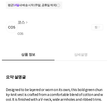
평균
14일
내 배송 시작 (주말, 공휴일 제외)
코스
찜
COS
상품 정보
상세설명
Designed to be layered or worn on its own, this bold green chun
ky-knit vest is crafted from a comfortable blend of cotton and w
ool. It is finished with a V-neck, wide armholes and ribbed trims.