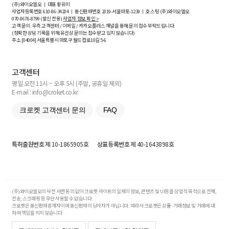
(주)와이오엘오 ㅣ 대표 황유미
사업자등록번호
610-86-34204
ㅣ 통신판매번호 2019-서울마포-1239 ㅣ 호스팅 (주)와이오엘오
070-8676-8799 (발신 전용)
사업자 정보 확인 >
고객 문의: 우측 고객센터 / 이메일 / 카카오플러스 채널을 통해 문의 접수 부탁드립니다.
(정확한 상담 기록을 위해 유선상 문의는 접수받고 있지 않습니다)
주소 [
04004
] 서울특별시 마포구 월드컵로10길
5-6
고객센터
평일 오전 11시 ~ 오후 5시 (주말, 공휴일 제외)
E-mail : info@croket.co.kr
크로켓 고객센터 문의
FAQ
특허출원번호
제 10-1865905호
상표등록번호
제 40-1643898호
(주)와이오엘오의 사전 서면 동의 없이 크로켓 사이트의 일체의 정보, 콘텐츠 및 UI등을 상업적 목적으로 전재,
전송, 스크래핑 등 무단 사용할 수 없습니다.
크로켓은 통신판매중개자이며 통신판매의 당사자가 아닙니다. 따라서 크로켓은 상품·거래정보 및 거래에 대
하여 책임을 지지 않습니다.