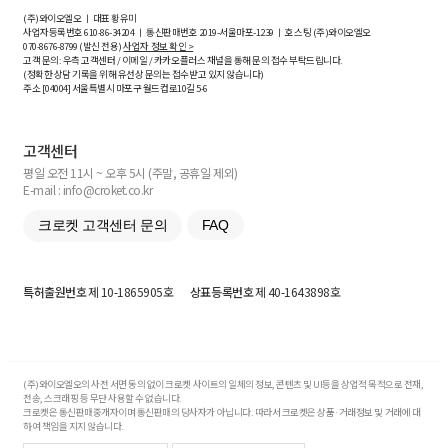
(주)와이오엘오 ㅣ 대표 황유미
사업자등록번호
610-86-34204
ㅣ 통신판매번호 2019-서울마포-1239 ㅣ 호스팅 (주)와이오엘오
070-8676-8799 (발신 전용)
사업자 정보 확인 >
고객 문의: 우측 고객센터 / 이메일 / 카카오플러스 채널을 통해 문의 접수 부탁드립니다.
(정확한 상담 기록을 위해 유선상 문의는 접수받고 있지 않습니다)
주소 [
04004
] 서울특별시 마포구 월드컵로10길
5-6
고객센터
평일 오전 11시 ~ 오후 5시 (주말, 공휴일 제외)
E-mail : info@croket.co.kr
크로켓 고객센터 문의
FAQ
특허출원번호
제 10-1865905호
상표등록번호
제 40-1643898호
(주)와이오엘오의 사전 서면 동의 없이 크로켓 사이트의 일체의 정보, 콘텐츠 및 UI등을 상업적 목적으로 전재,
전송, 스크래핑 등 무단 사용할 수 없습니다.
크로켓은 통신판매중개자이며 통신판매의 당사자가 아닙니다. 따라서 크로켓은 상품·거래정보 및 거래에 대
하여 책임을 지지 않습니다.