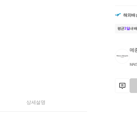
해외배
평균
3일
내 배
메
MAI
상세설명