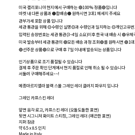
미국 캘리포니아 현지에서 구매하는 🔴100% 정품🔴입니다
마켓 내 다른 상품과 🟠합배송🟠 원하시면 1대1 메세지 주세요
관부가세 포함 상품 입니다
세관 통관을 위해 🟡수령인 실명🟡과 수령인과 일치하는 🟡개인고유번
입력된 송장번호는 세관 통관(3~4일 소요)이후 한국 내 배송 시 🟢우
미국 발송부터 세관 통관의 🟣모든 배송 과정 조회🟣를 원하시면 🟣1대
🔵선주문 상품🔵으로 구매 후 7일 이내에 발송되는 상품입니다
인기상품으로 조기 품절될 수 있습니다
결제 후 주문 확인 단계에서 현지 품절로 인해 취소 될 수 있습니다
서둘러 구매해주세요~~!
메종마르지엘라 블랙 스몰 그레인 레더 클러치 파우치 입니다
그레인 카프스킨 레더
앞면 음각 로고, 카프스킨 레더 (오돌도돌한 표면)
뒷면 시그니쳐 화이트 스티칭, 그레인 레더 (매끈한 표면)
지퍼 잠금
약 6.5 x 8.5 인치
Made in Italy