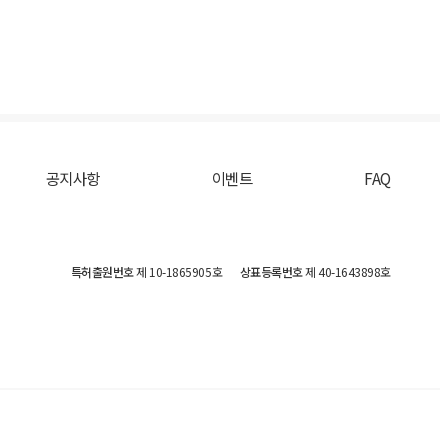
공지사항
이벤트
FAQ
특허출원번호
제 10-1865905호
상표등록번호
제 40-1643898호