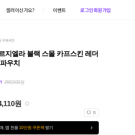
셀러이신가요?
이벤트
로그인
회원가입
 구매 4건
르지엘라 블랙 스몰 카프스킨 레더
 파우치
269,500원
가
4,110원
찜
매, 앱 전용
10만원 쿠폰팩
받기