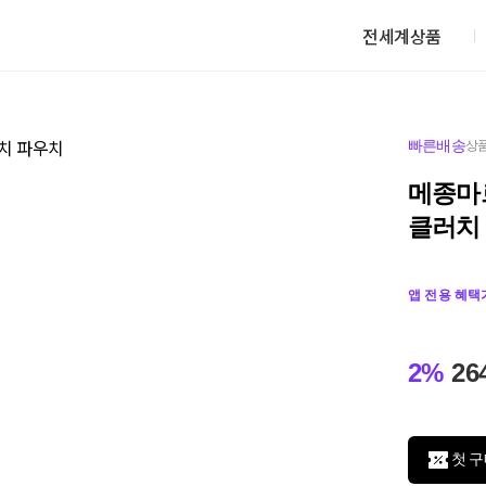
전세계상품
빠른배송
상품
메종마
클러치
앱 전용 혜택
2%
26
첫 구