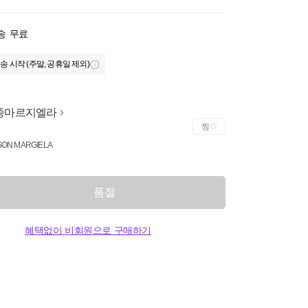
송
무료
송 시작 (주말, 공휴일 제외)
종마르지엘라
찜
SON MARGIELA
품절
혜택없이 비회원으로 구매하기