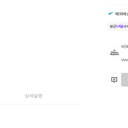
해외배
평균
14일
내 
비
Vivi
상세설명