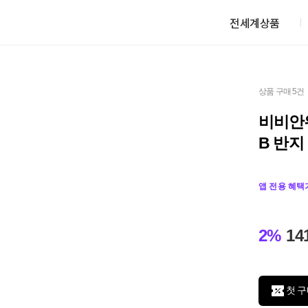
전세계상품
상품 구매 5건
비비안
B 반지
앱 전용 혜택
2%
14
첫 구