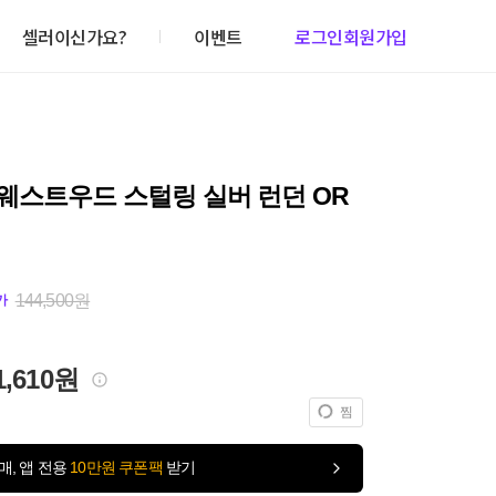
셀러이신가요?
이벤트
로그인
회원가입
웨스트우드 스털링 실버 런던 OR
144,500원
가
1,610원
찜
매, 앱 전용
10만원 쿠폰팩
받기