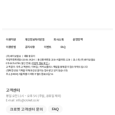
이용약관
개인정보처리방침
회사소개
운영정책
이용방법
공지사항
이벤트
FAQ
(주)와이오엘오 ㅣ 대표 황유미
사업자등록번호
610-86-34204
ㅣ 통신판매번호 2019-서울마포-1239 ㅣ 호스팅 (주)와이오엘오
070-8676-8799 (발신 전용)
사업자 정보 확인 >
고객 문의: 우측 고객센터 / 이메일 / 카카오플러스 채널을 통해 문의 접수 부탁드립니다.
(정확한 상담 기록을 위해 유선상 문의는 접수받고 있지 않습니다)
주소 [
04004
] 서울특별시 마포구 월드컵로10길
5-6
고객센터
평일 오전 11시 ~ 오후 5시 (주말, 공휴일 제외)
E-mail : info@croket.co.kr
크로켓 고객센터 문의
FAQ