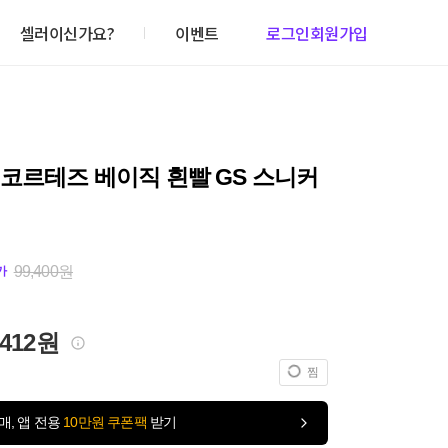
셀러이신가요?
이벤트
로그인
회원가입
코르테즈 베이직 흰빨 GS 스니커
99,400원
가
,412원
찜
매, 앱 전용
10만원 쿠폰팩
받기