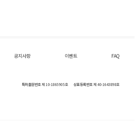
공지사항
이벤트
FAQ
특허출원번호
제 10-1865905호
상표등록번호
제 40-1643898호