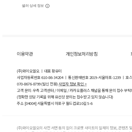
셀러 상세 정보
이용약관
개인정보처리방침
(주)와이오엘오 ㅣ 대표 황유미
사업자등록번호
610-86-34204
ㅣ 통신판매번호 2019-서울마포-1239 ㅣ 호
070-8676-8799 (발신 전용)
사업자 정보 확인 >
고객 문의: 우측 고객센터 / 이메일 / 카카오플러스 채널을 통해 문의 접수 부
(정확한 상담 기록을 위해 유선상 문의는 접수받고 있지 않습니다)
주소 [
04004
] 서울특별시 마포구 월드컵로10길
5-6
(주)와이오엘오의 사전 서면 동의 없이 크로켓 사이트의 일체의 정보, 콘텐츠 및 