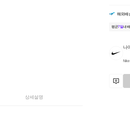
해외배
평균
7일
내 배
나
Nike
상세설명