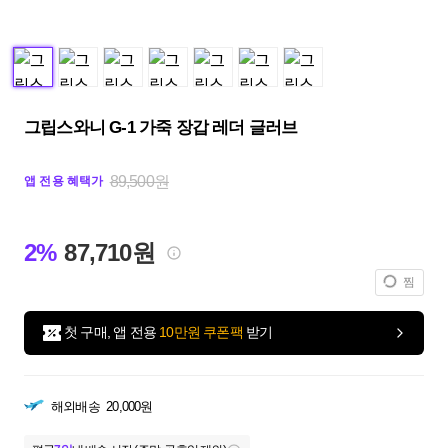
그립스와니 G-1 가죽 장갑 레더 글러브
89,500원
앱 전용 혜택가
2%
87,710원
찜
첫 구매, 앱 전용
10만원 쿠폰팩
받기
해외배송
20,000원