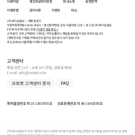
이용약관
개인정보처리방침
회사소개
운영정책
이용방법
공지사항
이벤트
FAQ
(주)와이오엘오 ㅣ 대표 황유미
사업자등록번호
610-86-34204
ㅣ 통신판매번호 2019-서울마포-1239 ㅣ 호스팅 (주)와이오엘오
070-8676-8799 (발신 전용)
사업자 정보 확인 >
고객 문의: 우측 고객센터 / 이메일 / 카카오플러스 채널을 통해 문의 접수 부탁드립니다.
(정확한 상담 기록을 위해 유선상 문의는 접수받고 있지 않습니다)
주소 [
04004
] 서울특별시 마포구 월드컵로10길
5-6
고객센터
평일 오전 11시 ~ 오후 5시 (주말, 공휴일 제외)
E-mail : info@croket.co.kr
크로켓 고객센터 문의
FAQ
특허출원번호
제 10-1865905호
상표등록번호
제 40-1643898호
(주)와이오엘오의 사전 서면 동의 없이 크로켓 사이트의 일체의 정보, 콘텐츠 및 UI등을 상업적 목적으로 전재,