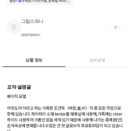
평균
7일
내 배송 시작 (주말, 공휴일 제외)
그립스와니
찜
GRIPSWANY
상품 정보
상세설명
베이직 모델
아웃도어 이라고 하는 가혹한 조건하（바람,불,비）의 중 모든 작업으로
향해 있습니다. 하이테크 소재 kevlar를 재봉실에 사용해,가죽에는 steer
하이드 사용하여 크롬인 밥을 세워 있기 때문에 사용해 나가는 중에(동안)
손자국상에 변화합니다.수많은 건 컷 글로브의 프로토타입이 되고 있습니