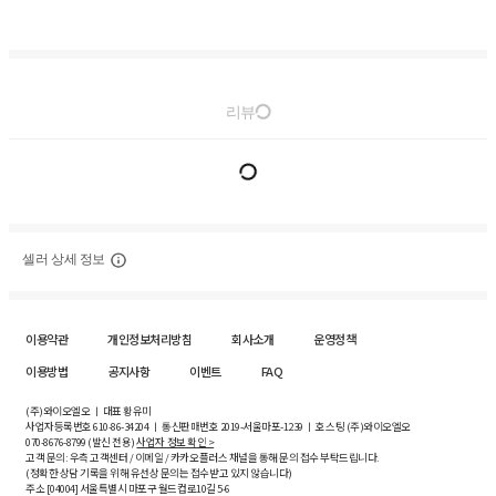
리뷰
셀러 상세 정보
이용약관
개인정보처리방침
회사소개
운영정책
이용방법
공지사항
이벤트
FAQ
(주)와이오엘오 ㅣ 대표 황유미
사업자등록번호
610-86-34204
ㅣ 통신판매번호 2019-서울마포-1239 ㅣ 호스팅 (주)와이오엘오
070-8676-8799 (발신 전용)
사업자 정보 확인 >
고객 문의: 우측 고객센터 / 이메일 / 카카오플러스 채널을 통해 문의 접수 부탁드립니다.
(정확한 상담 기록을 위해 유선상 문의는 접수받고 있지 않습니다)
주소 [
04004
] 서울특별시 마포구 월드컵로10길
5-6