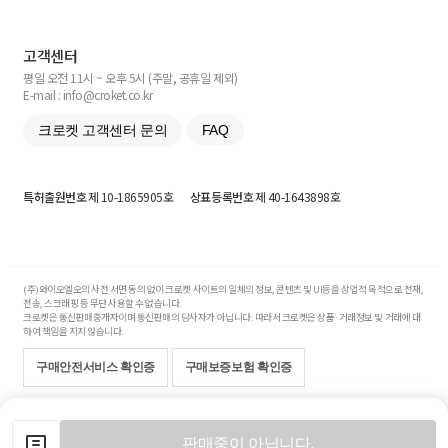
고객센터
평일 오전 11시 ~ 오후 5시 (주말, 공휴일 제외)
E-mail : info@croket.co.kr
크로켓 고객센터 문의
FAQ
특허출원번호
제 10-1865905호
상표등록번호
제 40-1643898호
(주)와이오엘오의 사전 서면 동의 없이 크로켓 사이트의 일체의 정보, 콘텐츠 및 UI등을 상업적 목적으로 전재,
전송, 스크래핑 등 무단 사용할 수 없습니다.
크로켓은 통신판매중개자이며 통신판매의 당사자가 아닙니다. 따라서 크로켓은 상품·거래정보 및 거래에 대
하여 책임을 지지 않습니다.
구매안전서비스 확인증
구매보증보험 확인증
Copyright© 2017-2026 YOLO Co, Ltd. All rights reserved.
판매중이 아닙니다.