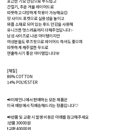
포근한 기모 안감으로 부드럽고
간절기, 추운 겨울 레이어드로
따뜻하고 다양하게 착용이 가능해요😊
양 사이드 포켓으로 실용성을 높이고
와플 소재로 되어 있는 후드 안감을 사용해
유니크한 멋스러움까지 더해주었답니다✨
남성 사이즈로 나온 아이템이지만
여성분들도 루즈핏으로 레이어드 하셔도 좋으며
따뜻하게 캐주얼한 무드로
연출하시기 좋은 아이템입니다🌸
[재질]
86% COTTON
14% POLYESTER
📢미제언니에서 판매하는 모든 제품은
미국 매장에서 직배송해드리는 정품입니다🤍
📢반품 및 교환 시 발생 비용은 아래를 참고해주세요
❕반품 30000원