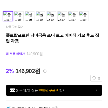
상품 구매 22건
폴로랄프로렌 남녀공용 포니 로고 베이직 기모 후드 집
업 자켓
149,900원
앱 전용 혜택가
2%
146,902원
찜
첫 구매, 앱 전용
10만원 쿠폰팩
받기