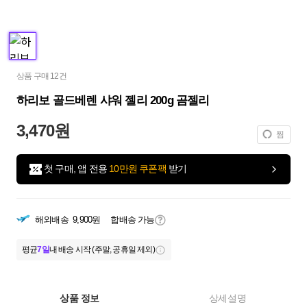
상품 구매 12건
하리보 골드베렌 샤워 젤리 200g 곰젤리
3,470원
찜
첫 구매, 앱 전용
10만원 쿠폰팩
받기
해외배송
9,900원
합배송 가능
평균
7일
내 배송 시작 (주말, 공휴일 제외)
상품 정보
상세설명