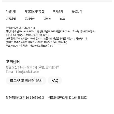
이용약관
개인정보처리방침
회사소개
운영정책
이용방법
공지사항
이벤트
FAQ
(주)와이오엘오 ㅣ 대표 황유미
사업자등록번호
610-86-34204
ㅣ 통신판매번호 2019-서울마포-1239 ㅣ 호스팅 (주)와이오엘오
070-8676-8799 (발신 전용)
사업자 정보 확인 >
고객 문의: 우측 고객센터 / 이메일 / 카카오플러스 채널을 통해 문의 접수 부탁드립니다.
(정확한 상담 기록을 위해 유선상 문의는 접수받고 있지 않습니다)
주소 [
04004
] 서울특별시 마포구 월드컵로10길
5-6
고객센터
평일 오전 11시 ~ 오후 5시 (주말, 공휴일 제외)
E-mail : info@croket.co.kr
크로켓 고객센터 문의
FAQ
특허출원번호
제 10-1865905호
상표등록번호
제 40-1643898호