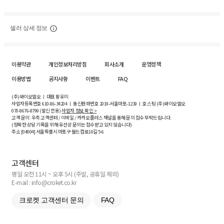
셀러 상세 정보
이용약관
개인정보처리방침
회사소개
운영정책
이용방법
공지사항
이벤트
FAQ
(주)와이오엘오 ㅣ 대표 황유미
사업자등록번호
610-86-34204
ㅣ 통신판매번호 2019-서울마포-1239 ㅣ 호스팅 (주)와이오엘오
070-8676-8799 (발신 전용)
사업자 정보 확인 >
고객 문의: 우측 고객센터 / 이메일 / 카카오플러스 채널을 통해 문의 접수 부탁드립니다.
(정확한 상담 기록을 위해 유선상 문의는 접수받고 있지 않습니다)
주소 [
04004
] 서울특별시 마포구 월드컵로10길
5-6
고객센터
평일 오전 11시 ~ 오후 5시 (주말, 공휴일 제외)
E-mail : info@croket.co.kr
크로켓 고객센터 문의
FAQ