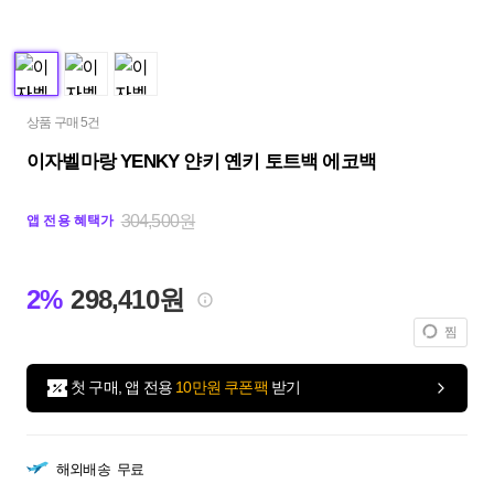
상품 구매 5건
이자벨마랑 YENKY 얀키 옌키 토트백 에코백
304,500원
앱 전용 혜택가
2%
298,410원
찜
첫 구매, 앱 전용
10만원 쿠폰팩
받기
해외배송
무료