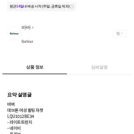
평균
14일
내 배송 시작 (주말, 공휴일 제외)
바버
찜
Barbour
상품 정보
상세설명
바버
데브론 여성 퀼팅 자켓
LQU1012BE34
- 라이트트렌치
- 네이비