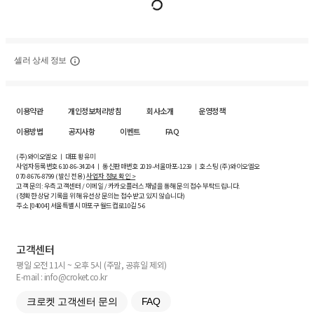
셀러 상세 정보
이용약관
개인정보처리방침
회사소개
운영정책
이용방법
공지사항
이벤트
FAQ
(주)와이오엘오 ㅣ 대표 황유미
사업자등록번호
610-86-34204
ㅣ 통신판매번호 2019-서울마포-1239 ㅣ 호스팅 (주)와이오엘오
070-8676-8799 (발신 전용)
사업자 정보 확인 >
고객 문의: 우측 고객센터 / 이메일 / 카카오플러스 채널을 통해 문의 접수 부탁드립니다.
(정확한 상담 기록을 위해 유선상 문의는 접수받고 있지 않습니다)
주소 [
04004
] 서울특별시 마포구 월드컵로10길
5-6
고객센터
평일 오전 11시 ~ 오후 5시 (주말, 공휴일 제외)
E-mail : info@croket.co.kr
크로켓 고객센터 문의
FAQ