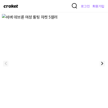
크
로그인
회원가입
로
켓