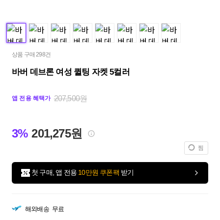
상품 구매 298건
바버 데브론 여성 퀼팅 자켓 5컬러
207,500원
앱 전용 혜택가
3%
201,275원
찜
첫 구매, 앱 전용
10만원 쿠폰팩
받기
해외배송
무료