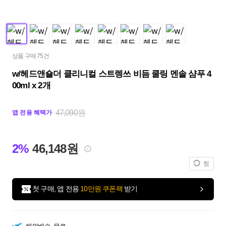
상품 구매 75건
w/헤드앤숄더 클리니컬 스트렝쓰 비듬 쿨링 멘솔 샴푸 4
00ml x 2개
47,090원
앱 전용 혜택가
2%
46,148원
찜
첫 구매, 앱 전용
10만원 쿠폰팩
받기