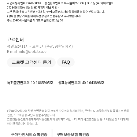
사업자등록번호
610-86-34204
ㅣ 통신판매번호 2019-서울마포-1239 ㅣ 호스팅 (주)와이오엘오
070-8676-8799 (발신 전용)
사업자 정보 확인 >
고객 문의: 우측 고객센터 / 이메일 / 카카오플러스 채널을 통해 문의 접수 부탁드립니다.
(정확한 상담 기록을 위해 유선상 문의는 접수받고 있지 않습니다)
주소 [
04004
] 서울특별시 마포구 월드컵로10길
5-6
고객센터
평일 오전 11시 ~ 오후 5시 (주말, 공휴일 제외)
E-mail : info@croket.co.kr
크로켓 고객센터 문의
FAQ
특허출원번호
제 10-1865905호
상표등록번호
제 40-1643898호
(주)와이오엘오의 사전 서면 동의 없이 크로켓 사이트의 일체의 정보, 콘텐츠 및 UI등을 상업적 목적으로 전재,
전송, 스크래핑 등 무단 사용할 수 없습니다.
크로켓은 통신판매중개자이며 통신판매의 당사자가 아닙니다. 따라서 크로켓은 상품·거래정보 및 거래에 대
하여 책임을 지지 않습니다.
구매안전서비스 확인증
구매보증보험 확인증