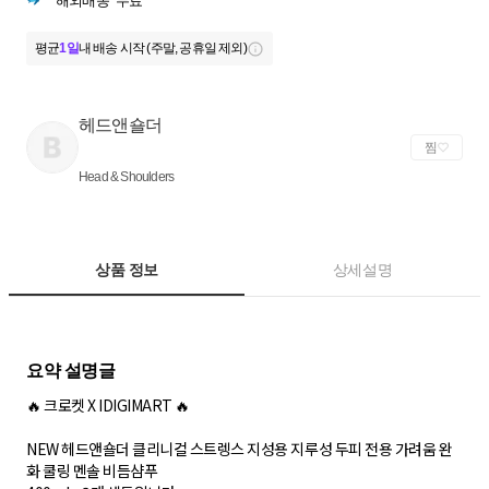
해외배송
무료
평균
1일
내 배송 시작 (주말, 공휴일 제외)
헤드앤숄더
찜
Head & Shoulders
상품 정보
상세설명
🔥 크로켓 X IDIGIMART 🔥
NEW 헤드앤숄더 클리니컬 스트렝스 지성용 지루성 두피 전용 가려움 완
화 쿨링 멘솔 비듬샴푸