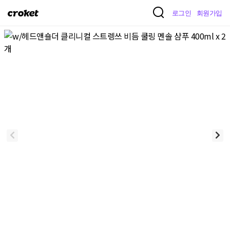
크
로그인
회원가입
로
켓