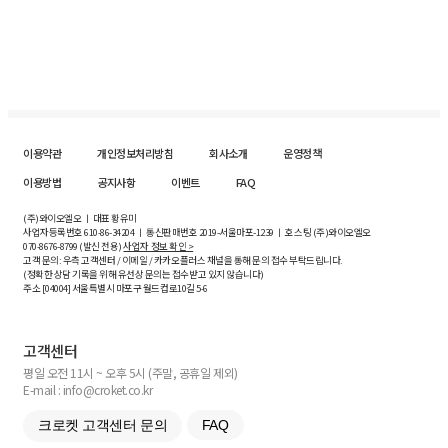
이용약관
개인정보처리방침
회사소개
운영정책
이용방법
공지사항
이벤트
FAQ
(주)와이오엘오 ㅣ 대표 황유미
사업자등록번호
610-86-34204
ㅣ 통신판매번호 2019-서울마포-1239 ㅣ 호스팅 (주)와이오엘오
070-8676-8799 (발신 전용)
사업자 정보 확인 >
고객 문의: 우측 고객센터 / 이메일 / 카카오플러스 채널을 통해 문의 접수 부탁드립니다.
(정확한 상담 기록을 위해 유선상 문의는 접수받고 있지 않습니다)
주소 [
04004
] 서울특별시 마포구 월드컵로10길
5-6
고객센터
평일 오전 11시 ~ 오후 5시 (주말, 공휴일 제외)
E-mail : info@croket.co.kr
크로켓 고객센터 문의
FAQ