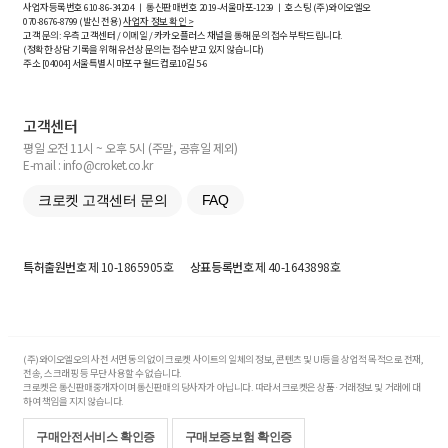
사업자등록번호
610-86-34204
ㅣ 통신판매번호 2019-서울마포-1239 ㅣ 호스팅 (주)와이오엘오
070-8676-8799 (발신 전용)
사업자 정보 확인 >
고객 문의: 우측 고객센터 / 이메일 / 카카오플러스 채널을 통해 문의 접수 부탁드립니다.
(정확한 상담 기록을 위해 유선상 문의는 접수받고 있지 않습니다)
주소 [
04004
] 서울특별시 마포구 월드컵로10길
5-6
고객센터
평일 오전 11시 ~ 오후 5시 (주말, 공휴일 제외)
E-mail : info@croket.co.kr
크로켓 고객센터 문의
FAQ
특허출원번호
제 10-1865905호
상표등록번호
제 40-1643898호
(주)와이오엘오의 사전 서면 동의 없이 크로켓 사이트의 일체의 정보, 콘텐츠 및 UI등을 상업적 목적으로 전재,
전송, 스크래핑 등 무단 사용할 수 없습니다.
크로켓은 통신판매중개자이며 통신판매의 당사자가 아닙니다. 따라서 크로켓은 상품·거래정보 및 거래에 대
하여 책임을 지지 않습니다.
구매안전서비스 확인증
구매보증보험 확인증