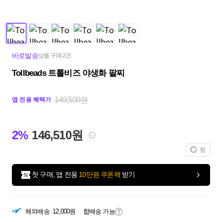
바로발송
상품 구매 2건
Tollbeads 트롤비즈 야생화 팔찌
149,500원
앱 전용 혜택가
2%
146,510원
찜
첫 구매, 앱 전용
10만원 쿠폰팩
받기
해외배송
12,000원
합배송 가능