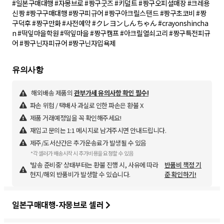
#일본구매대행 #자몽브로 #짱구굿즈 #키덜트 #짱구오피셜매장 #크레용
신짱 #짱구구매대행 #짱구피규어 #짱구아크릴스탠드 #짱구초코비 #짱
구덕후 #짱구만화 #사전예약 #クレヨンしんちゃん #crayonshincha
n #떡잎마을학원 #떡잎마을 #짱구캠프 #아크릴열쇠고리 #짱구특전피규
어 #짱구닌자피규어 #짱구닌자입욕제
해외배송 제품의
관부가세 유의사항 확인 필수!
파손 위험 / 택배사 과실로 인한 파손은 환불 X
제품 거래예정일을 꼭 확인해주세요!
재입고 문의는 1:1 메시지로 남겨주시면 안내드립니다.
제주/도서산간은 추가운송료가 발생될 수 있음
*각 셀러가 배송시작 시 추가비용을 요청할 수 있음
'발송 준비중' 상태부터는 환불 진행 시, 사유에 따라
반품비 책정 기
현지/해외 반품비가 발생할 수 있습니다.
준 확인하기!
일본구매대행-자몽브로 셀러