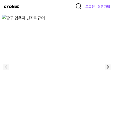
크
로그인
회원가입
로
켓