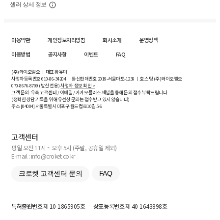
셀러 상세 정보
이용약관
개인정보처리방침
회사소개
운영정책
이용방법
공지사항
이벤트
FAQ
(주)와이오엘오 ㅣ 대표 황유미
사업자등록번호
610-86-34204
ㅣ 통신판매번호 2019-서울마포-1239 ㅣ 호스팅 (주)와이오엘오
070-8676-8799 (발신 전용)
사업자 정보 확인 >
고객 문의: 우측 고객센터 / 이메일 / 카카오플러스 채널을 통해 문의 접수 부탁드립니다.
(정확한 상담 기록을 위해 유선상 문의는 접수받고 있지 않습니다)
주소 [
04004
] 서울특별시 마포구 월드컵로10길
5-6
고객센터
평일 오전 11시 ~ 오후 5시 (주말, 공휴일 제외)
E-mail : info@croket.co.kr
크로켓 고객센터 문의
FAQ
특허출원번호
제 10-1865905호
상표등록번호
제 40-1643898호