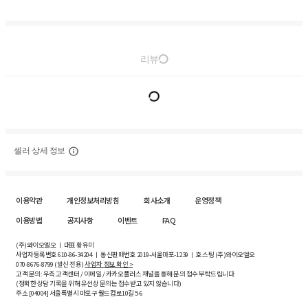
리뷰
셀러 상세 정보
이용약관
개인정보처리방침
회사소개
운영정책
이용방법
공지사항
이벤트
FAQ
(주)와이오엘오 ㅣ 대표 황유미
사업자등록번호
610-86-34204
ㅣ 통신판매번호 2019-서울마포-1239 ㅣ 호스팅 (주)와이오엘오
070-8676-8799 (발신 전용)
사업자 정보 확인 >
고객 문의: 우측 고객센터 / 이메일 / 카카오플러스 채널을 통해 문의 접수 부탁드립니다.
(정확한 상담 기록을 위해 유선상 문의는 접수받고 있지 않습니다)
주소 [
04004
] 서울특별시 마포구 월드컵로10길
5-6