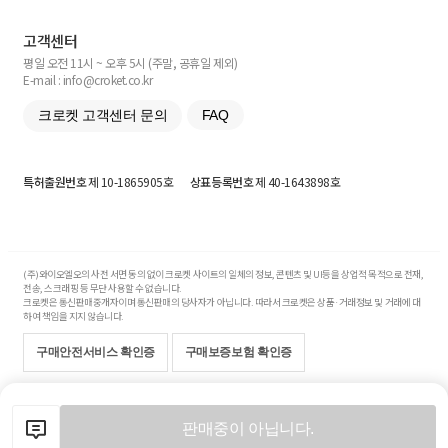
고객센터
평일 오전 11시 ~ 오후 5시 (주말, 공휴일 제외)
E-mail : info@croket.co.kr
크로켓 고객센터 문의
FAQ
특허출원번호
제 10-1865905호
상표등록번호
제 40-1643898호
(주)와이오엘오의 사전 서면 동의 없이 크로켓 사이트의 일체의 정보, 콘텐츠 및 UI등을 상업적 목적으로 전재,
전송, 스크래핑 등 무단 사용할 수 없습니다.
크로켓은 통신판매중개자이며 통신판매의 당사자가 아닙니다. 따라서 크로켓은 상품·거래정보 및 거래에 대
하여 책임을 지지 않습니다.
구매안전서비스 확인증
구매보증보험 확인증
Copyright© 2017-2026 YOLO Co, Ltd. All rights reserved.
판매중이 아닙니다.