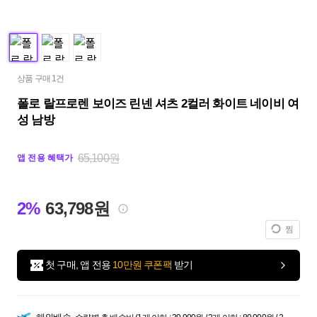
상품 구매 1건
폴로 랄프로렌 보이즈 린넨 셔츠 2컬러 화이트 네이비 여
성 남방
65,100원
앱 전용 혜택가
2%
63,798원
찜
첫 구매, 앱 전용
10만원 쿠폰팩
받기