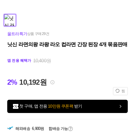
울트라특가
상품 구매 29건
닛신 라면의왕 라왕 라오 컵라면 간장 된장 4개 묶음판매
10,400원
앱 전용 혜택가
2%
10,192원
찜
첫 구매, 앱 전용
10만원 쿠폰팩
받기
해외배송
6,900원
합배송 가능