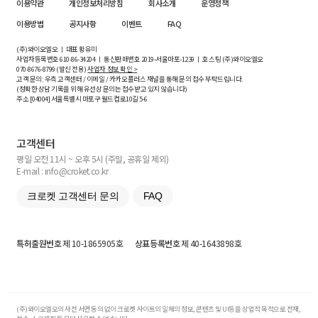
이용약관
개인정보처리방침
회사소개
운영정책
이용방법
공지사항
이벤트
FAQ
(주)와이오엘오 ㅣ 대표 황유미
사업자등록번호
610-86-34204
ㅣ 통신판매번호 2019-서울마포-1239 ㅣ 호스팅 (주)와이오엘오
070-8676-8799 (발신 전용)
사업자 정보 확인 >
고객 문의: 우측 고객센터 / 이메일 / 카카오플러스 채널을 통해 문의 접수 부탁드립니다.
(정확한 상담 기록을 위해 유선상 문의는 접수받고 있지 않습니다)
주소 [
04004
] 서울특별시 마포구 월드컵로10길
5-6
고객센터
평일 오전 11시 ~ 오후 5시 (주말, 공휴일 제외)
E-mail : info@croket.co.kr
크로켓 고객센터 문의
FAQ
특허출원번호
제 10-1865905호
상표등록번호
제 40-1643898호
(주)와이오엘오의 사전 서면 동의 없이 크로켓 사이트의 일체의 정보, 콘텐츠 및 UI등을 상업적 목적으로 전재,