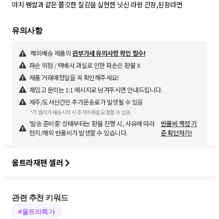
마치 쌩쌀과 같은 쫄깃한 질감을 실현한 닛신 라왕 간장,된장라면
해외배송 제품의
관부가세 유의사항 확인 필수!
파손 위험 / 택배사 과실로 인한 파손은 환불 X
제품 거래예정일을 꼭 확인해주세요!
재입고 문의는 1:1 메시지로 남겨주시면 안내드립니다.
제주/도서산간은 추가운송료가 발생될 수 있음
*각 셀러가 배송시작 시 추가비용을 요청할 수 있음
'발송 준비중' 상태부터는 환불 진행 시, 사유에 따라
반품비 책정 기
현지/해외 반품비가 발생할 수 있습니다.
준 확인하기!
울트라재팬 셀러
관련 추천 키워드
#울트라특가