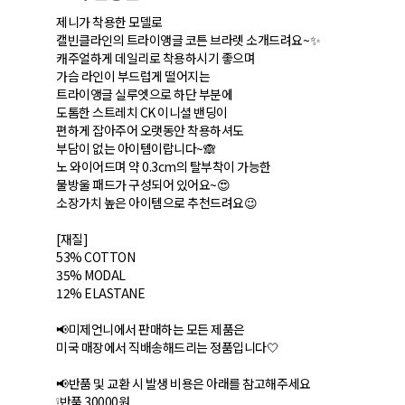
제니가 착용한 모델로
캘빈클라인의 트라이앵글 코튼 브라렛 소개드려요~✨
캐주얼하게 데일리로 착용하시기 좋으며
가슴 라인이 부드럽게 떨어지는
트라이앵글 실루엣으로 하단 부분에
도톰한 스트레치 CK 이니셜 밴딩이
편하게 잡아주어 오랫동안 착용하셔도
부담이 없는 아이템이랍니다~🙈
노 와이어드며 약 0.3cm의 탈부착이 가능한
물방울 패드가 구성되어 있어요~😍
소장가치 높은 아이템으로 추천드려요😉
[재질]
53% COTTON
35% MODAL
12% ELASTANE
📢미제언니에서 판매하는 모든 제품은
미국 매장에서 직배송해드리는 정품입니다🤍
📢반품 및 교환 시 발생 비용은 아래를 참고해주세요
❕반품 30000원