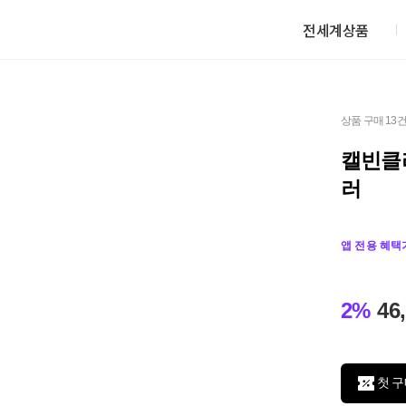
전세계상품
상품 구매 13
캘빈클
러
앱 전용 혜택
2%
46
첫 구