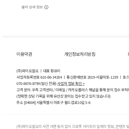
셀러 상세 정보
이용약관
개인정보처리방침
(주)와이오엘오 ㅣ 대표 황유미
사업자등록번호
610-86-34204
ㅣ 통신판매번호 2019-서울마포-1239 ㅣ 호
070-8676-8799 (발신 전용)
사업자 정보 확인 >
고객 문의: 우측 고객센터 / 이메일 / 카카오플러스 채널을 통해 문의 접수 부
(정확한 상담 기록을 위해 유선상 문의는 접수받고 있지 않습니다)
주소 [
04004
] 서울특별시 마포구 월드컵로10길
5-6
(주)와이오엘오의 사전 서면 동의 없이 크로켓 사이트의 일체의 정보, 콘텐츠 및 