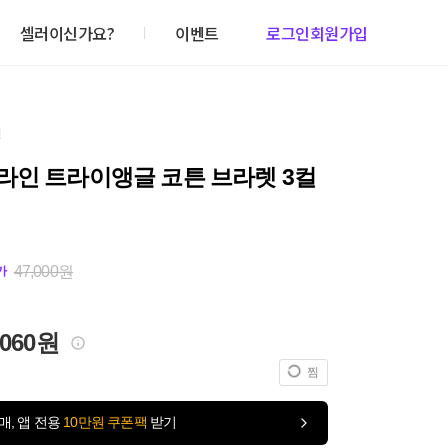
셀러이신가요?
이벤트
로그인
회원가입
건
라인 트라이앵글 코튼 브라렛 3컬
47,000원
가
,060원
찜
매, 앱 전용
10만원 쿠폰팩
받기