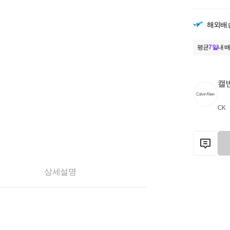
해외배
평균
7일
내 배
캘
CK
상세설명