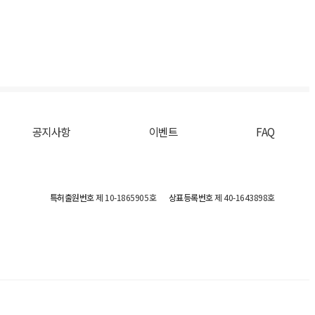
공지사항
이벤트
FAQ
특허출원번호
제 10-1865905호
상표등록번호
제 40-1643898호