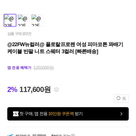
상품 구매 162건
@22FW뉴컬러@ 폴로랄프로렌 여성 피마코튼 꽈배기
케이블 반팔 니트 스웨터 3컬러 [빠른배송]
120,000원
앱 전용 혜택가
2%
117,600원
찜
첫 구매, 앱 전용
10만원 쿠폰팩
받기