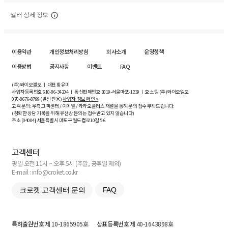
셀러 상세 정보
이용약관
개인정보처리방침
회사소개
운영정책
이용방법
공지사항
이벤트
FAQ
(주)와이오엘오 ㅣ 대표 황유미
사업자등록번호
610-86-34204
ㅣ 통신판매번호 2019-서울마포-1239 ㅣ 호스팅 (주)와이오엘오
070-8676-8799 (발신 전용)
사업자 정보 확인 >
고객 문의: 우측 고객센터 / 이메일 / 카카오플러스 채널을 통해 문의 접수 부탁드립니다.
(정확한 상담 기록을 위해 유선상 문의는 접수받고 있지 않습니다)
주소 [
04004
] 서울특별시 마포구 월드컵로10길
5-6
고객센터
평일 오전 11시 ~ 오후 5시 (주말, 공휴일 제외)
E-mail : info@croket.co.kr
크로켓 고객센터 문의
FAQ
특허출원번호
제 10-1865905호
상표등록번호
제 40-1643898호