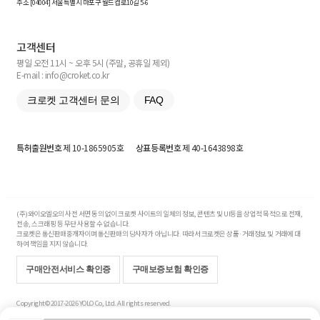
주소 [
04004
] 서울특별시 마포구 월드컵로10길
5-6
고객센터
평일 오전 11시 ~ 오후 5시 (주말, 공휴일 제외)
E-mail : info@croket.co.kr
크로켓 고객센터 문의
FAQ
특허출원번호
제 10-1865905호
상표등록번호
제 40-1643898호
(주)와이오엘오의 사전 서면 동의 없이 크로켓 사이트의 일체의 정보, 콘텐츠 및 UI등을 상업적 목적으로 전재,
전송, 스크래핑 등 무단 사용할 수 없습니다.
크로켓은 통신판매중개자이며 통신판매의 당사자가 아닙니다. 따라서 크로켓은 상품·거래정보 및 거래에 대
하여 책임을 지지 않습니다.
구매안전서비스 확인증
구매보증보험 확인증
Copyright© 2017-2026 YOLO Co, Ltd. All rights reserved.