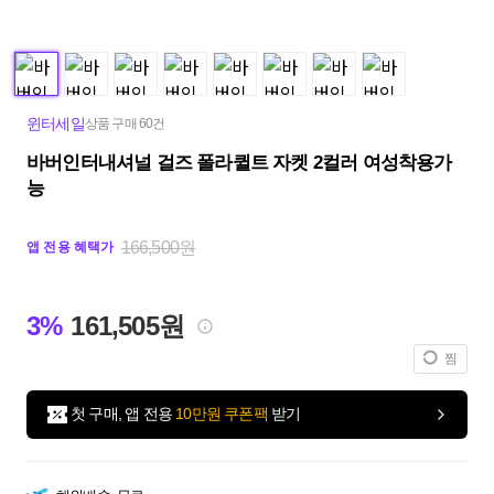
윈터세일
상품 구매 60건
바버인터내셔널 걸즈 폴라퀼트 자켓 2컬러 여성착용가
능
166,500원
앱 전용 혜택가
3%
161,505원
찜
첫 구매, 앱 전용
10만원 쿠폰팩
받기