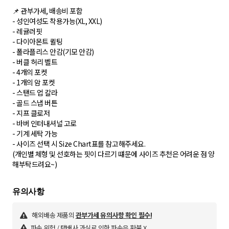
📌 관부가세, 배송비 포함
- 성인여성도 착용가능(XL, XXL)
- 레귤러핏
- 다이아몬트 퀼팅
- 폴라플리스 안감(기모 안감)
- 버클 허리 벨트
- 4개의 포켓
- 1개의 암 포켓
- 스탠드 업 칼라
- 골드 스냅 버튼
- 지프 클로저
- 바버 인터내셔널 고로
- 기계 세탁 가능
- 사이즈 선택 시 Size Chart표를 참고해주세요.
(개인별 체형 및 선호하는 핏이 다르기 떄문에 사이즈 추천은 어려운 점 양
해부탁드려요~)
해외배송 제품의
관부가세 유의사항 확인 필수!
파손 위험 / 택배사 과실로 인한 파손은 환불 X