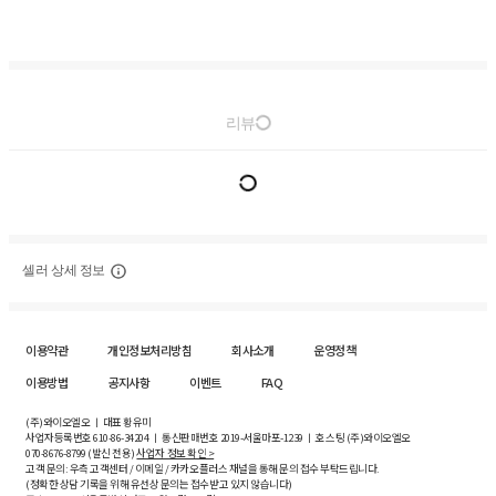
리뷰
셀러 상세 정보
이용약관
개인정보처리방침
회사소개
운영정책
이용방법
공지사항
이벤트
FAQ
(주)와이오엘오 ㅣ 대표 황유미
사업자등록번호
610-86-34204
ㅣ 통신판매번호 2019-서울마포-1239 ㅣ 호스팅 (주)와이오엘오
070-8676-8799 (발신 전용)
사업자 정보 확인 >
고객 문의: 우측 고객센터 / 이메일 / 카카오플러스 채널을 통해 문의 접수 부탁드립니다.
(정확한 상담 기록을 위해 유선상 문의는 접수받고 있지 않습니다)