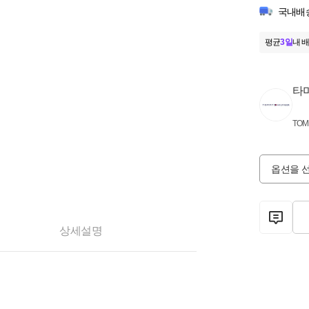
국내배
평균
3일
내 배
타
TOM
옵션을 
상세설명