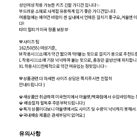
성인여성 착용 가능한 키즈 긴팔 가디건 입니다✨
부드러운 소재로 사계절 유용하게 입기 좋은 가디건입니다.
여름철에는 에어컨 바람이 센 실내에서 언제든 걸치기 좋구요,겨울엔 이
다!
타미 힐피거 미국 정품 보장💯
🤎사이즈 팁
162/50(55) 여성기준,
M 착용시👉🏽소매가 약간 짧으며 딱!!붙는 핏으로 걸치기 용으로 추천
L 착용시👉🏽소매 기장 넉넉하며 붙는 핏으로, 총장은 골반선에 위치합
XL 착용시👉🏽전체적으로 약간 여유있는 정핏입니다✨
🤎상품관련 더 자세한 사이즈 상담은 쪽지주시면 친절히
안내드립니다 :)
💎새상품만 취급하며 미국현지에서 아울렛/백화점에서 수입바잉하는 
💎 배송절차 필독후 주문부탁드립니다:)
💎특가 상품이다보니 아울렛에서도 사이즈 및 수량이 넉넉하지 못해서 소
💎국내배송 제품은 관세부담이 없어요:)