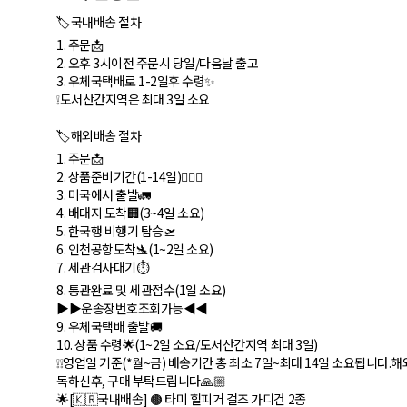
🏷국내배송 절차
1. 주문📩
2. 오후 3시이전 주문시 당일/다음날 출고
3. 우체국택배로 1-2일후 수령✨
❕도서산간지역은 최대 3일 소요
🏷해외배송 절차
1. 주문📩
2. 상품준비기간(1-14일)🏃🏻‍♀️
3. 미국에서 출발🚛
4. 배대지 도착🏢(3~4일 소요)
5. 한국행 비행기 탑승🛫
6. 인천공항도착🛬(1~2일 소요)
7. 세관검사대기⏱
8. 통관완료 및 세관접수(1일 소요)
▶️▶️운송장번호조회가능◀️◀️
9. 우체국택배 출발🚚
10. 상품 수령🌟(1~2일 소요/도서산간지역 최대 3일)
❕❕영업일 기준(*월~금) 배송기간 총 최소 7일~최대 14일 소요됩니다
독하신후, 구매 부탁드립니다🙏🏼
🌟[🇰🇷국내배송] 🟤 타미 힐피거 걸즈 가디건 2종