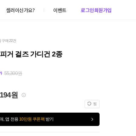
셀러이신가요?
이벤트
로그인
회원가입
 구매 22건
피거 걸즈 가디건 2종
55,300원
가
,194원
찜
매, 앱 전용
10만원 쿠폰팩
받기