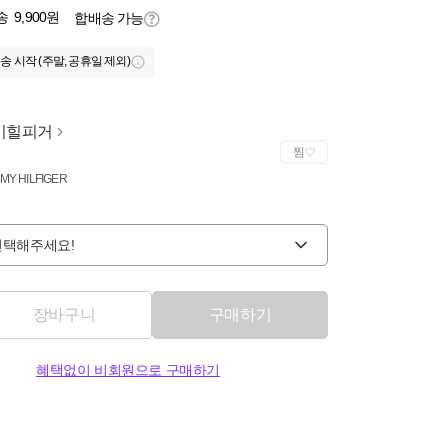
송
9,900원
합배송 가능
송 시작 (주말, 공휴일 제외)
미힐피거
찜
MY HILFIGER
선택해주세요!
장바구니
구매하기
혜택없이 비회원으로 구매하기