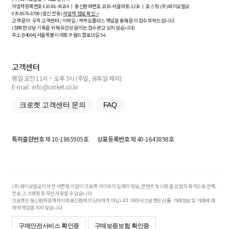
사업자등록번호
610-86-34204
ㅣ 통신판매번호 2019-서울마포-1239 ㅣ 호스팅 (주)와이오엘오
070-8676-8799 (발신 전용)
사업자 정보 확인 >
고객 문의: 우측 고객센터 / 이메일 / 카카오플러스 채널을 통해 문의 접수 부탁드립니다.
(정확한 상담 기록을 위해 유선상 문의는 접수받고 있지 않습니다)
주소 [
04004
] 서울특별시 마포구 월드컵로10길
5-6
고객센터
평일 오전 11시 ~ 오후 5시 (주말, 공휴일 제외)
E-mail : info@croket.co.kr
크로켓 고객센터 문의
FAQ
특허출원번호
제 10-1865905호
상표등록번호
제 40-1643898호
(주)와이오엘오의 사전 서면 동의 없이 크로켓 사이트의 일체의 정보, 콘텐츠 및 UI등을 상업적 목적으로 전재,
전송, 스크래핑 등 무단 사용할 수 없습니다.
크로켓은 통신판매중개자이며 통신판매의 당사자가 아닙니다. 따라서 크로켓은 상품·거래정보 및 거래에 대
하여 책임을 지지 않습니다.
구매안전서비스 확인증
구매보증보험 확인증