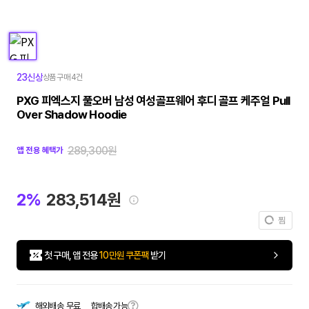
23신상
상품 구매 4건
PXG 피엑스지 풀오버 남성 여성골프웨어 후디 골프 케주얼 Pull
Over Shadow Hoodie
289,300원
앱 전용 혜택가
2%
283,514원
찜
첫 구매, 앱 전용
10만원 쿠폰팩
받기
합배송 가능
해외배송
무료