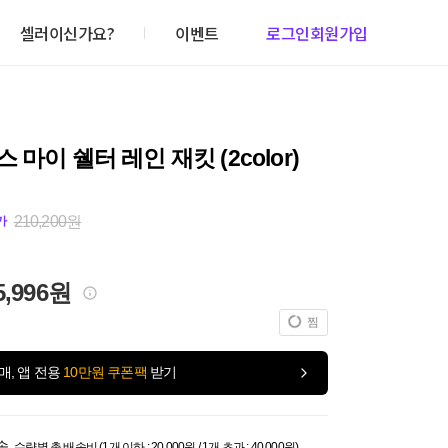
셀러이신가요?
이벤트
로그인
회원가입
 마이 쉘터 레인 재킷 (2color)
210,200원
가
5,996원
찜
매, 앱 전용
10만원 쿠폰팩
받기
송
수량별 총 배송비 (1개 이하 : 20,000원 / 1개 초과 : 40,000원)