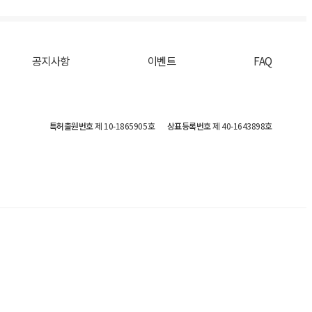
공지사항
이벤트
FAQ
특허출원번호
제 10-1865905호
상표등록번호
제 40-1643898호