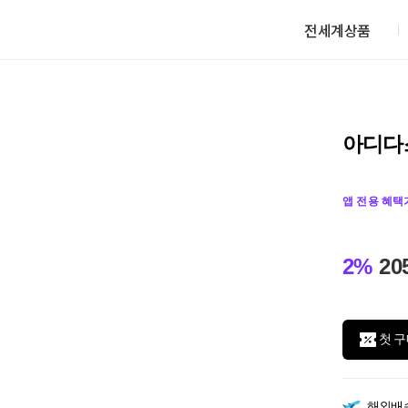
전세계상품
아디다스
앱 전용 혜택
2%
20
첫 구
해외배