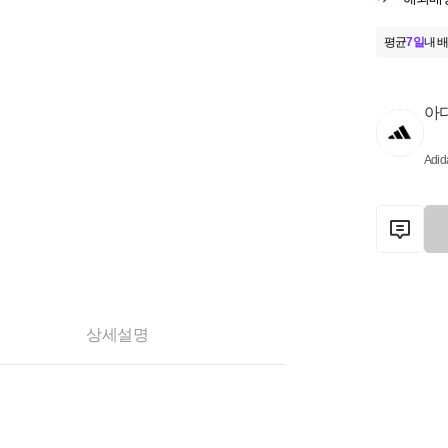
평균
7일
내 배
아
Adid
상세설명