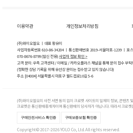
이용약관
개인정보처리방침
(주)와이오엘오 ㅣ 대표 황유미
사업자등록번호
610-86-34204
ㅣ 통신판매번호 2019-서울마포-1239 ㅣ 호
070-8676-8799 (발신 전용)
사업자 정보 확인 >
고객 문의: 우측 고객센터 / 이메일 / 카카오플러스 채널을 통해 문의 접수 부
(정확한 상담 기록을 위해 유선상 문의는 접수받고 있지 않습니다)
주소 [
04004
] 서울특별시 마포구 월드컵로10길
5-6
(주)와이오엘오의 사전 서면 동의 없이 크로켓 사이트의 일체의 정보, 콘텐츠 및 
크로켓은 통신판매중개자이며 통신판매의 당사자가 아닙니다. 따라서 크로켓은
구매안전서비스 확인증
구매보증보험 확인증
Copyright© 2017-2026 YOLO Co, Ltd. All rights reserved.