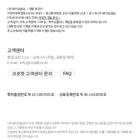
(주)와이오엘오 ㅣ 대표 황유미
사업자등록번호
610-86-34204
ㅣ 통신판매번호 2019-서울마포-1239 ㅣ 호스팅 (주)와이오엘오
070-8676-8799 (발신 전용)
사업자 정보 확인 >
고객 문의: 우측 고객센터 / 이메일 / 카카오플러스 채널을 통해 문의 접수 부탁드립니다.
(정확한 상담 기록을 위해 유선상 문의는 접수받고 있지 않습니다)
주소 [
04004
] 서울특별시 마포구 월드컵로10길
5-6
고객센터
평일 오전 11시 ~ 오후 5시 (주말, 공휴일 제외)
E-mail : info@croket.co.kr
크로켓 고객센터 문의
FAQ
특허출원번호
제 10-1865905호
상표등록번호
제 40-1643898호
(주)와이오엘오의 사전 서면 동의 없이 크로켓 사이트의 일체의 정보, 콘텐츠 및 UI등을 상업적 목적으로 전재,
전송, 스크래핑 등 무단 사용할 수 없습니다.
크로켓은 통신판매중개자이며 통신판매의 당사자가 아닙니다. 따라서 크로켓은 상품·거래정보 및 거래에 대
하여 책임을 지지 않습니다.