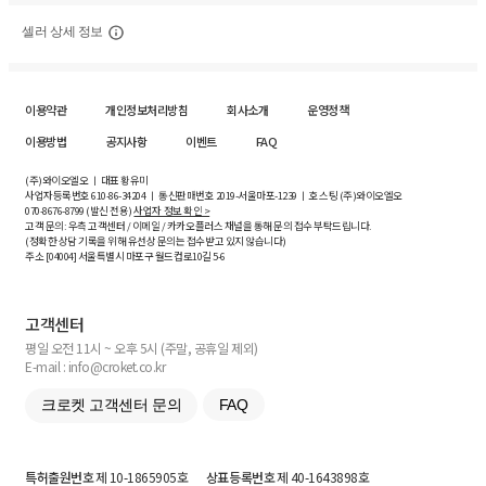
셀러 상세 정보
이용약관
개인정보처리방침
회사소개
운영정책
이용방법
공지사항
이벤트
FAQ
(주)와이오엘오 ㅣ 대표 황유미
사업자등록번호
610-86-34204
ㅣ 통신판매번호 2019-서울마포-1239 ㅣ 호스팅 (주)와이오엘오
070-8676-8799 (발신 전용)
사업자 정보 확인 >
고객 문의: 우측 고객센터 / 이메일 / 카카오플러스 채널을 통해 문의 접수 부탁드립니다.
(정확한 상담 기록을 위해 유선상 문의는 접수받고 있지 않습니다)
주소 [
04004
] 서울특별시 마포구 월드컵로10길
5-6
고객센터
평일 오전 11시 ~ 오후 5시 (주말, 공휴일 제외)
E-mail : info@croket.co.kr
크로켓 고객센터 문의
FAQ
특허출원번호
제 10-1865905호
상표등록번호
제 40-1643898호