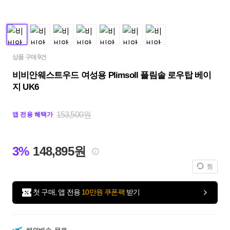
상품 구매 9건
비비안웨스트우드 여성용 Plimsoll 플림솔 로우탑 베이
지 UK6
153,500원
앱 전용 혜택가
3%
148,895원
찜
첫 구매, 앱 전용
10만원 쿠폰팩
받기