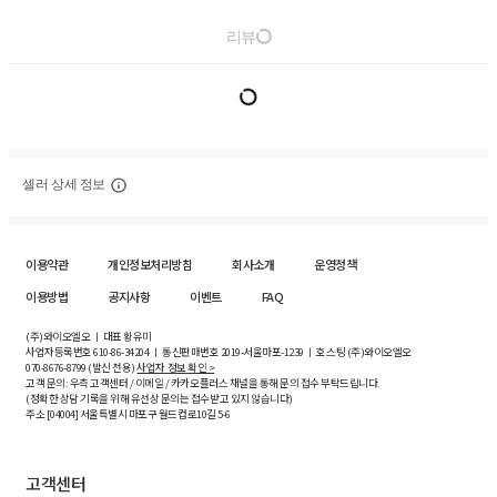
리뷰
셀러 상세 정보
이용약관
개인정보처리방침
회사소개
운영정책
이용방법
공지사항
이벤트
FAQ
(주)와이오엘오 ㅣ 대표 황유미
사업자등록번호
610-86-34204
ㅣ 통신판매번호 2019-서울마포-1239 ㅣ 호스팅 (주)와이오엘오
070-8676-8799 (발신 전용)
사업자 정보 확인 >
고객 문의: 우측 고객센터 / 이메일 / 카카오플러스 채널을 통해 문의 접수 부탁드립니다.
(정확한 상담 기록을 위해 유선상 문의는 접수받고 있지 않습니다)
주소 [
04004
] 서울특별시 마포구 월드컵로10길
5-6
고객센터