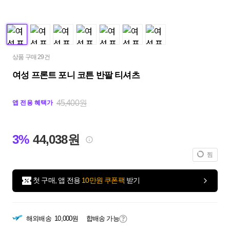
상품 구매 29건
여성 프론트 포니 코튼 반팔 티셔츠
45,400원
앱 전용 혜택가
3%
44,038원
찜
첫 구매, 앱 전용
10만원 쿠폰팩
받기
해외배송
10,000원
합배송 가능