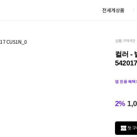
전세계상품
상품 구매 4건
컬러 -
54201
앱 전용 혜택
2%
1,
첫 구