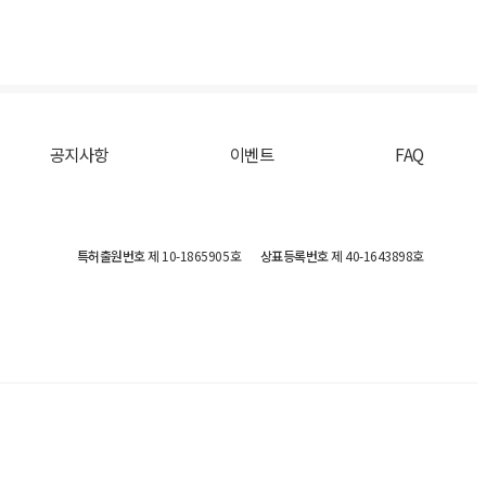
공지사항
이벤트
FAQ
특허출원번호
제 10-1865905호
상표등록번호
제 40-1643898호