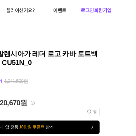
셀러이신가요?
이벤트
로그인
회원가입
 발렌시아가 레더 로고 카바 토트백
7 CU51N_0
1,041,500원
가
020,670원
찜
매, 앱 전용
10만원 쿠폰팩
받기