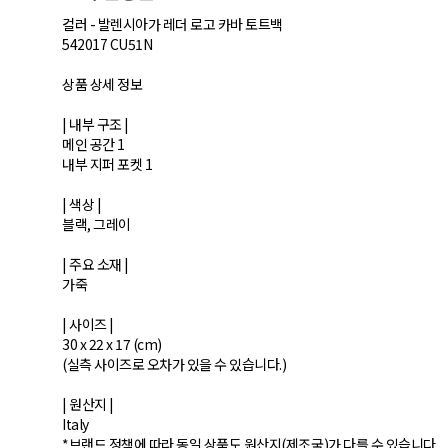
컬러 - 발렌시아가 레더 로고 카바 토트백
542017 CU51N
상품 상세 정보
| 내부 구조 |
메인 공간 1
내부 지퍼 포켓 1
| 색상 |
블랙, 그레이
| 주요 소재 |
가죽
| 사이즈 |
30 x 22 x 17 (cm)
(실측 사이즈로 오차가 있을 수 있습니다.)
| 원산지 |
Italy
*브랜드 정책에 따라 동일 상품도 원산지(제조국)가 다를 수 있습니다.