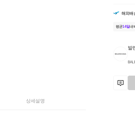
해외배
평균
14일
내 
발
BAL
상세설명