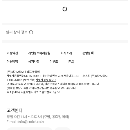
셀러 상세 정보
이용약관
개인정보처리방침
회사소개
운영정책
이용방법
공지사항
이벤트
FAQ
(주)와이오엘오 ㅣ 대표 황유미
사업자등록번호
610-86-34204
ㅣ 통신판매번호 2019-서울마포-1239 ㅣ 호스팅 (주)와이오엘오
070-8676-8799 (발신 전용)
사업자 정보 확인 >
고객 문의: 우측 고객센터 / 이메일 / 카카오플러스 채널을 통해 문의 접수 부탁드립니다.
(정확한 상담 기록을 위해 유선상 문의는 접수받고 있지 않습니다)
주소 [
04004
] 서울특별시 마포구 월드컵로10길
5-6
고객센터
평일 오전 11시 ~ 오후 5시 (주말, 공휴일 제외)
E-mail : info@croket.co.kr