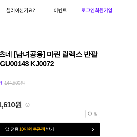
셀러이신가요?
이벤트
로그인
회원가입
네 [남녀공용] 마린 릴렉스 반팔
U00148 KJ0072
144,500원
가
1,610원
찜
매, 앱 전용
10만원 쿠폰팩
받기