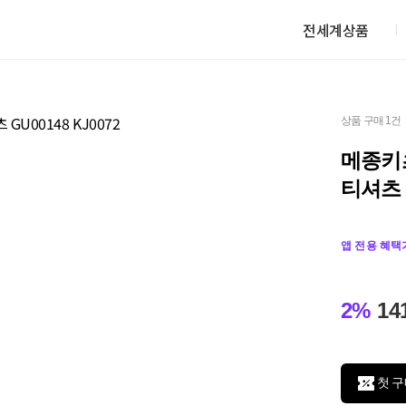
전세계상품
상품 구매 1건
메종키츠
티셔츠 G
앱 전용 혜택
2%
14
첫 구