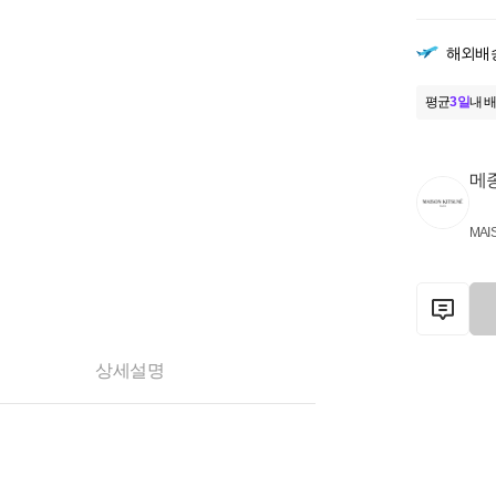
해외배
평균
3일
내 배
메
MAI
상세설명