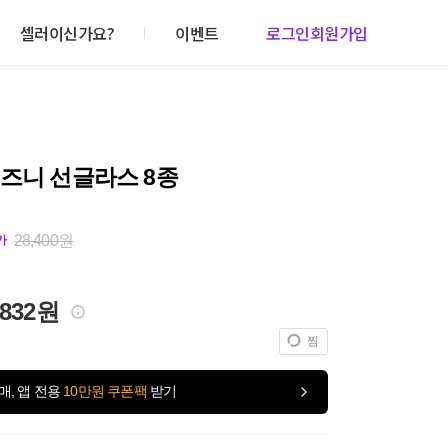
셀러이신가요?
이벤트
로그인
회원가입
즈니 선글라스 8종
28,400원
가
,832원
찜
매, 앱 전용
10만원 쿠폰팩
받기