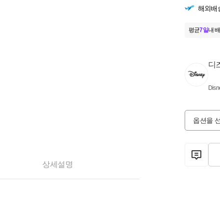
해외배
평균
7일
내 배
디
Disn
옵션을 
상세설명