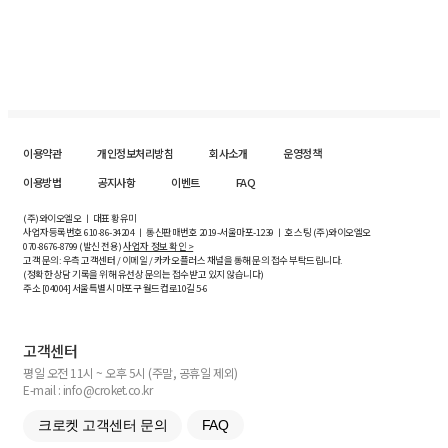
이용약관
개인정보처리방침
회사소개
운영정책
이용방법
공지사항
이벤트
FAQ
(주)와이오엘오 ㅣ 대표 황유미
사업자등록번호
610-86-34204
ㅣ 통신판매번호 2019-서울마포-1239 ㅣ 호스팅 (주)와이오엘오
070-8676-8799 (발신 전용)
사업자 정보 확인 >
고객 문의: 우측 고객센터 / 이메일 / 카카오플러스 채널을 통해 문의 접수 부탁드립니다.
(정확한 상담 기록을 위해 유선상 문의는 접수받고 있지 않습니다)
주소 [
04004
] 서울특별시 마포구 월드컵로10길
5-6
고객센터
평일 오전 11시 ~ 오후 5시 (주말, 공휴일 제외)
E-mail : info@croket.co.kr
크로켓 고객센터 문의
FAQ