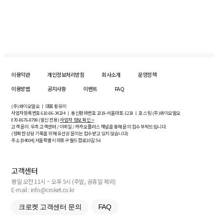
이용약관
개인정보처리방침
회사소개
운영정책
이용방법
공지사항
이벤트
FAQ
(주)와이오엘오 ㅣ 대표 황유미
사업자등록번호
610-86-34204
ㅣ 통신판매번호 2019-서울마포-1239 ㅣ 호스팅 (주)와이오엘오
070-8676-8799 (발신 전용)
사업자 정보 확인 >
고객 문의: 우측 고객센터 / 이메일 / 카카오플러스 채널을 통해 문의 접수 부탁드립니다.
(정확한 상담 기록을 위해 유선상 문의는 접수받고 있지 않습니다)
주소 [
04004
] 서울특별시 마포구 월드컵로10길
5-6
고객센터
평일 오전 11시 ~ 오후 5시 (주말, 공휴일 제외)
E-mail : info@croket.co.kr
크로켓 고객센터 문의
FAQ