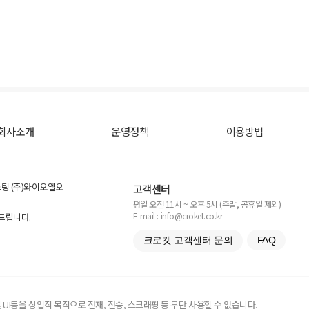
회사소개
운영정책
이용방법
스팅 (주)와이오엘오
고객센터
평일 오전 11시 ~ 오후 5시 (주말, 공휴일 제외)
E-mail : info@croket.co.kr
탁드립니다.
크로켓 고객센터 문의
FAQ
UI등을 상업적 목적으로 전재, 전송, 스크래핑 등 무단 사용할 수 없습니다.