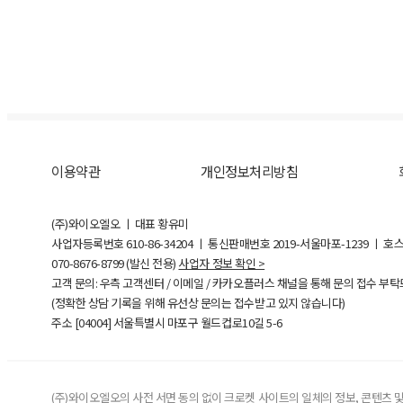
이용약관
개인정보처리방침
(주)와이오엘오 ㅣ 대표 황유미
사업자등록번호
610-86-34204
ㅣ 통신판매번호 2019-서울마포-1239 ㅣ 호
070-8676-8799 (발신 전용)
사업자 정보 확인 >
고객 문의: 우측 고객센터 / 이메일 / 카카오플러스 채널을 통해 문의 접수 부
(정확한 상담 기록을 위해 유선상 문의는 접수받고 있지 않습니다)
주소 [
04004
] 서울특별시 마포구 월드컵로10길
5-6
(주)와이오엘오의 사전 서면 동의 없이 크로켓 사이트의 일체의 정보, 콘텐츠 및 