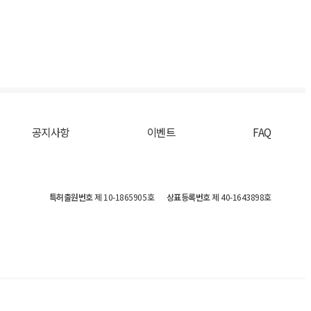
공지사항
이벤트
FAQ
특허출원번호
제 10-1865905호
상표등록번호
제 40-1643898호