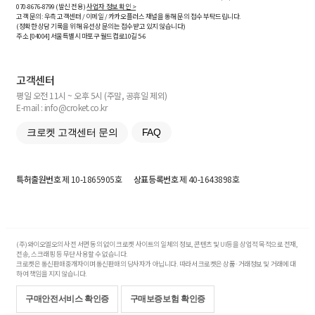
070-8676-8799 (발신 전용)
사업자 정보 확인 >
고객 문의: 우측 고객센터 / 이메일 / 카카오플러스 채널을 통해 문의 접수 부탁드립니다.
(정확한 상담 기록을 위해 유선상 문의는 접수받고 있지 않습니다)
주소 [
04004
] 서울특별시 마포구 월드컵로10길
5-6
고객센터
평일 오전 11시 ~ 오후 5시 (주말, 공휴일 제외)
E-mail : info@croket.co.kr
크로켓 고객센터 문의
FAQ
특허출원번호
제 10-1865905호
상표등록번호
제 40-1643898호
(주)와이오엘오의 사전 서면 동의 없이 크로켓 사이트의 일체의 정보, 콘텐츠 및 UI등을 상업적 목적으로 전재,
전송, 스크래핑 등 무단 사용할 수 없습니다.
크로켓은 통신판매중개자이며 통신판매의 당사자가 아닙니다. 따라서 크로켓은 상품·거래정보 및 거래에 대
하여 책임을 지지 않습니다.
구매안전서비스 확인증
구매보증보험 확인증