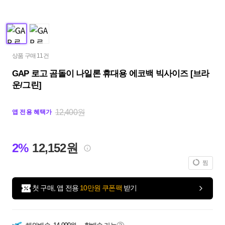
상품 구매 11건
GAP 로고 곰돌이 나일론 휴대용 에코백 빅사이즈 [브라
운/그린]
12,400원
앱 전용 혜택가
2%
12,152원
찜
첫 구매, 앱 전용
10만원 쿠폰팩
받기