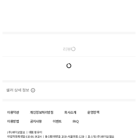
리뷰
셀러 상세 정보
이용약관
개인정보처리방침
회사소개
운영정책
이용방법
공지사항
이벤트
FAQ
(주)와이오엘오 ㅣ 대표 황유미
사업자등록번호
610-86-34204
ㅣ 통신판매번호 2019-서울마포-1239 ㅣ 호스팅 (주)와이오엘오