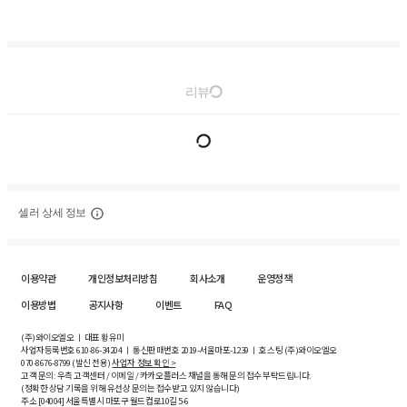
리뷰
셀러 상세 정보
이용약관
개인정보처리방침
회사소개
운영정책
이용방법
공지사항
이벤트
FAQ
(주)와이오엘오 ㅣ 대표 황유미
사업자등록번호
610-86-34204
ㅣ 통신판매번호 2019-서울마포-1239 ㅣ 호스팅 (주)와이오엘오
070-8676-8799 (발신 전용)
사업자 정보 확인 >
고객 문의: 우측 고객센터 / 이메일 / 카카오플러스 채널을 통해 문의 접수 부탁드립니다.
(정확한 상담 기록을 위해 유선상 문의는 접수받고 있지 않습니다)
주소 [
04004
] 서울특별시 마포구 월드컵로10길
5-6