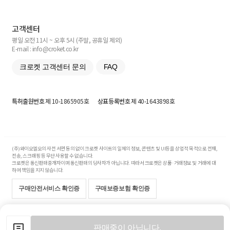
고객센터
평일 오전 11시 ~ 오후 5시 (주말, 공휴일 제외)
E-mail : info@croket.co.kr
크로켓 고객센터 문의
FAQ
특허출원번호
제 10-1865905호
상표등록번호
제 40-1643898호
(주)와이오엘오의 사전 서면 동의 없이 크로켓 사이트의 일체의 정보, 콘텐츠 및 UI등을 상업적 목적으로 전재,
전송, 스크래핑 등 무단 사용할 수 없습니다.
크로켓은 통신판매중개자이며 통신판매의 당사자가 아닙니다. 따라서 크로켓은 상품·거래정보 및 거래에 대
하여 책임을 지지 않습니다.
구매안전서비스 확인증
구매보증보험 확인증
Copyright© 2017-2026 YOLO Co, Ltd. All rights reserved.
판매중이 아닙니다.