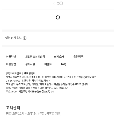
리뷰
셀러 상세 정보
이용약관
개인정보처리방침
회사소개
운영정책
이용방법
공지사항
이벤트
FAQ
(주)와이오엘오 ㅣ 대표 황유미
사업자등록번호
610-86-34204
ㅣ 통신판매번호 2019-서울마포-1239 ㅣ 호스팅 (주)와이오엘오
070-8676-8799 (발신 전용)
사업자 정보 확인 >
고객 문의: 우측 고객센터 / 이메일 / 카카오플러스 채널을 통해 문의 접수 부탁드립니다.
(정확한 상담 기록을 위해 유선상 문의는 접수받고 있지 않습니다)
주소 [
04004
] 서울특별시 마포구 월드컵로10길
5-6
고객센터
평일 오전 11시 ~ 오후 5시 (주말, 공휴일 제외)