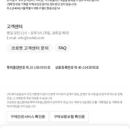
고객 문의: 우측 고객센터 / 이메일 / 카카오플러스 채널을 통해 문의 접수 부탁드립니다.
(정확한 상담 기록을 위해 유선상 문의는 접수받고 있지 않습니다)
주소 [
04004
] 서울특별시 마포구 월드컵로10길
5-6
고객센터
평일 오전 11시 ~ 오후 5시 (주말, 공휴일 제외)
E-mail : info@croket.co.kr
크로켓 고객센터 문의
FAQ
특허출원번호
제 10-1865905호
상표등록번호
제 40-1643898호
(주)와이오엘오의 사전 서면 동의 없이 크로켓 사이트의 일체의 정보, 콘텐츠 및 UI등을 상업적 목적으로 전재,
전송, 스크래핑 등 무단 사용할 수 없습니다.
크로켓은 통신판매중개자이며 통신판매의 당사자가 아닙니다. 따라서 크로켓은 상품·거래정보 및 거래에 대
하여 책임을 지지 않습니다.
구매안전서비스 확인증
구매보증보험 확인증