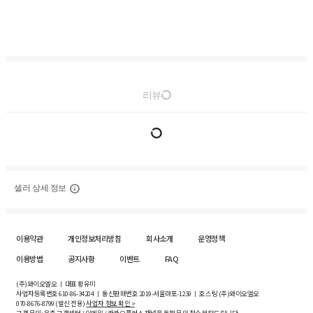
리뷰
셀러 상세 정보
이용약관
개인정보처리방침
회사소개
운영정책
이용방법
공지사항
이벤트
FAQ
(주)와이오엘오 ㅣ 대표 황유미
사업자등록번호
610-86-34204
ㅣ 통신판매번호 2019-서울마포-1239 ㅣ 호스팅 (주)와이오엘오
070-8676-8799 (발신 전용)
사업자 정보 확인 >