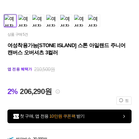
상품 구매 5건
여성착용가능[STONE ISLAND] 스톤 아일랜드 주니어
캔버스 오버셔츠 3컬러
210,500원
앱 전용 혜택가
2%
206,290원
찜
첫 구매, 앱 전용
10만원 쿠폰팩
받기