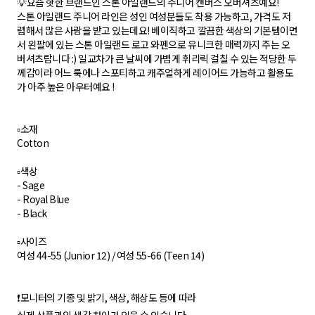
💡요즘 핫한 브랜드인 스톤 아일랜드의 주니어 캔버스 오버셔츠예요!
스톤 아일랜드 주니어 라인은 성인 여성분들도 착용 가능하고, 가격도 저
렴해서 많은 사랑을 받고 있는데요! 베이직하고 깔끔한 색상의 기본템이면
서 왼팔에 있는 스톤 아일랜드 로고 와펜으로 유니크한 매력까지 주는 오
버셔츠랍니다 :) 일교차가 큰 날씨에 가볍게 휘리릭 걸칠 수 있는 적당한 두
께감이라 어느 룩에나 스포티하고 캐주얼하게 레이어드 가능하고 활용도
가 아주 높은 아우터예요 !
▫️소재
Cotton
▫️색상
- Sage
- Royal Blue
- Black
▫️사이즈
여성 44-55 (Junior 12) / 여성 55-66 (Teen 14)
❗️모니터의 기종 및 밝기, 색상, 해상도 등에 따라