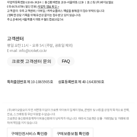
사업자등록번호
610-86-34204
ㅣ 통신판매번호 2019-서울마포-1239 ㅣ 호스팅 (주)와이오엘오
070-8676-8799 (발신 전용)
사업자 정보 확인 >
고객 문의: 우측 고객센터 / 이메일 / 카카오플러스 채널을 통해 문의 접수 부탁드립니다.
(정확한 상담 기록을 위해 유선상 문의는 접수받고 있지 않습니다)
주소 [
04004
] 서울특별시 마포구 월드컵로10길
5-6
고객센터
평일 오전 11시 ~ 오후 5시 (주말, 공휴일 제외)
E-mail : info@croket.co.kr
크로켓 고객센터 문의
FAQ
특허출원번호
제 10-1865905호
상표등록번호
제 40-1643898호
(주)와이오엘오의 사전 서면 동의 없이 크로켓 사이트의 일체의 정보, 콘텐츠 및 UI등을 상업적 목적으로 전재,
전송, 스크래핑 등 무단 사용할 수 없습니다.
크로켓은 통신판매중개자이며 통신판매의 당사자가 아닙니다. 따라서 크로켓은 상품·거래정보 및 거래에 대
하여 책임을 지지 않습니다.
구매안전서비스 확인증
구매보증보험 확인증