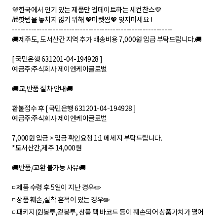
💜한국에서 인기 있는 제품만 업데이트하는 세컨찬스💜
🎁핫템을 놓치지 않기 위해 💖마켓찜💖 잊지마세요 !
-----------------------------------------------------------
🚚제주도, 도서산간 지역 추가 배송비용 7,000원 입금 부탁드립니다.🚚
[ 국민은행 631201-04-194928 ]
예금주:주식회사 제이엔케이글로벌
🚚교,반품 절차 안내🚚
환불접수 후 [ 국민은행 631201-04-194928 ]
예금주:주식회사 제이엔케이글로벌
7,000원 입금 > 입금 확인요청 1:1 메세지 부탁드립니다.
*도서산간,제주 14,000원
🚚반품/교환 불가능 사유🚚
◽ 제품 수령 후 5일이 지난 경우✏️
◽ 상품 훼손,실착 흔적이 있는 경우✏️
◽ 패키지(원봉투,겉봉투, 상품 택 바코드 등이 훼손되어 상품가치가 떨어