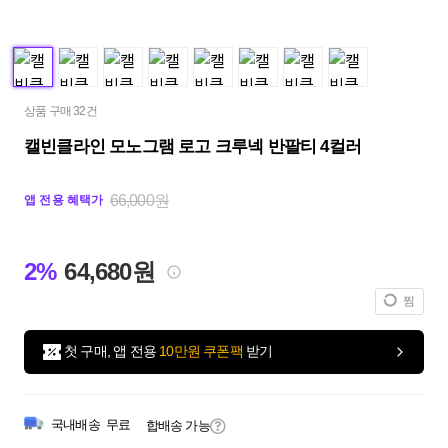
상품 구매 32건
캘빈클라인 모노그램 로고 크루넥 반팔티 4컬러
66,000원
앱 전용 혜택가
2%
64,680원
찜
첫 구매, 앱 전용
10만원 쿠폰팩
받기
국내배송
무료
합배송 가능