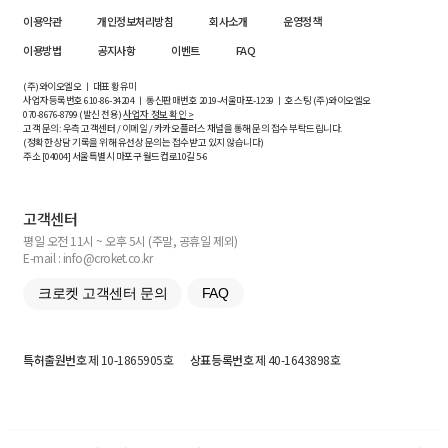
이용약관
개인정보처리방침
회사소개
운영정책
이용방법
공지사항
이벤트
FAQ
(주)와이오엘오 ㅣ 대표 황유미
사업자등록번호
610-86-34204
ㅣ 통신판매번호 2019-서울마포-1239 ㅣ 호스팅 (주)와이오엘오
070-8676-8799 (발신 전용)
사업자 정보 확인 >
고객 문의: 우측 고객센터 / 이메일 / 카카오플러스 채널을 통해 문의 접수 부탁드립니다.
(정확한 상담 기록을 위해 유선상 문의는 접수받고 있지 않습니다)
주소 [
04004
] 서울특별시 마포구 월드컵로10길
5-6
고객센터
평일 오전 11시 ~ 오후 5시 (주말, 공휴일 제외)
E-mail : info@croket.co.kr
크로켓 고객센터 문의
FAQ
특허출원번호
제 10-1865905호
상표등록번호
제 40-1643898호