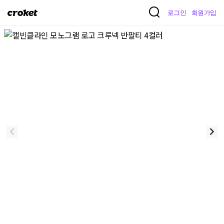
크
로그인
회원가입
로
켓