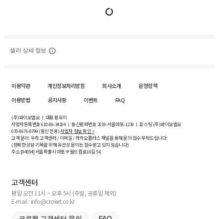
셀러 상세 정보
이용약관
개인정보처리방침
회사소개
운영정책
이용방법
공지사항
이벤트
FAQ
(주)와이오엘오 ㅣ 대표 황유미
사업자등록번호
610-86-34204
ㅣ 통신판매번호 2019-서울마포-1239 ㅣ 호스팅 (주)와이오엘오
070-8676-8799 (발신 전용)
사업자 정보 확인 >
고객 문의: 우측 고객센터 / 이메일 / 카카오플러스 채널을 통해 문의 접수 부탁드립니다.
(정확한 상담 기록을 위해 유선상 문의는 접수받고 있지 않습니다)
주소 [
04004
] 서울특별시 마포구 월드컵로10길
5-6
고객센터
평일 오전 11시 ~ 오후 5시 (주말, 공휴일 제외)
E-mail : info@croket.co.kr
크로켓 고객센터 문의
FAQ