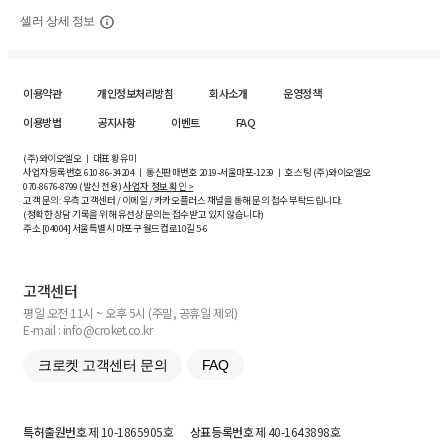
셀러 상세 정보
이용약관
개인정보처리방침
회사소개
운영정책
이용방법
공지사항
이벤트
FAQ
(주)와이오엘오 ㅣ 대표 황유미
사업자등록번호
610-86-34204
ㅣ 통신판매번호 2019-서울마포-1239 ㅣ 호스팅 (주)와이오엘오
070-8676-8799 (발신 전용)
사업자 정보 확인 >
고객 문의: 우측 고객센터 / 이메일 / 카카오플러스 채널을 통해 문의 접수 부탁드립니다.
(정확한 상담 기록을 위해 유선상 문의는 접수받고 있지 않습니다)
주소 [
04004
] 서울특별시 마포구 월드컵로10길
5-6
고객센터
평일 오전 11시 ~ 오후 5시 (주말, 공휴일 제외)
E-mail : info@croket.co.kr
크로켓 고객센터 문의
FAQ
특허출원번호
제 10-1865905호
상표등록번호
제 40-1643898호