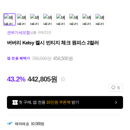
관부가세포함
상품 구매 21건
버버리 Kelsy 켈시 빈티지 체크 원피스 2컬러
780,000원
456,500원
앱 전용 혜택가
43.2%
442,805원
찜
첫 구매, 앱 전용
10만원 쿠폰팩
받기
해외배송
10,000원