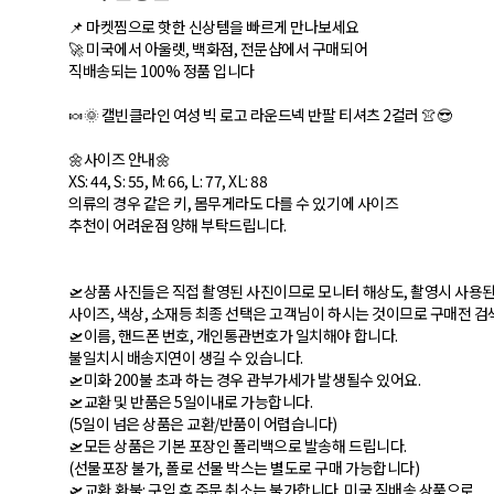
📌 마켓찜으로 핫한 신상템을 빠르게 만나보세요
🚀 미국에서 아울렛, 백화점, 전문샵에서 구매되어
직배송되는 100% 정품 입니다
🍬🌞 캘빈클라인 여성 빅 로고 라운드넥 반팔 티셔츠 2컬러 👚😎
🌼사이즈 안내🌼
XS: 44, S: 55, M: 66, L: 77, XL: 88
의류의 경우 같은 키, 몸무게라도 다를 수 있기에 사이즈
추천이 어려운점 양해 부탁드립니다.
🛫상품 사진들은 직접 촬영된 사진이므로 모니터 해상도, 촬영시 사용
사이즈, 색상, 소재등 최종 선택은 고객님이 하시는 것이므로 구매전 검
🛫이름, 핸드폰 번호, 개인통관번호가 일치해야 합니다.
불일치시 배송지연이 생길 수 있습니다.
🛫미화 200불 초과 하는 경우 관부가세가 발생될수 있어요.
🛫교환 및 반품은 5일이내로 가능합니다.
(5일이 넘은 상품은 교환/반품이 어렵습니다)
🛫모든 상품은 기본 포장인 폴리백으로 발송해 드립니다.
(선물포장 불가, 폴로 선물 박스는 별도로 구매 가능합니다)
🛫교환,환불: 구입 후 주문 취소는 불가합니다. 미국 직배송 상품으로