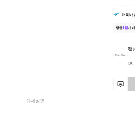
해외배
평균
1일
내 배
캘
CK
상세설명