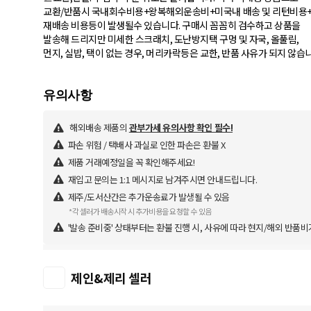
교환/반품시 국내회수비용+왕복해외운송비+미국내 배송 및 리턴비용
재배송 비용등이 발생될수 있습니다. 구매시 꼼꼼히 검수하고 상품을
발송해 드리지만 미세한 스크래치, 도난방지택 구멍 및 자국, 올풀림,
먼지, 실밥, 택이 없는 경우, 머리카락등은 교한, 반품 사유가 되지 않습
해외배송 제품의
관부가세 유의사항 확인 필수!
파손 위험 / 택배사 과실로 인한 파손은 환불 X
제품 거래예정일을 꼭 확인해주세요!
재입고 문의는 1:1 메시지로 남겨주시면 안내드립니다.
제주/도서산간은 추가운송료가 발생될 수 있음
*각 셀러가 배송시작 시 추가비용을 요청할 수 있음
'발송 준비중' 상태부터는 환불 진행 시, 사유에 따라 현지/해외 반품비
제인&제리 셀러