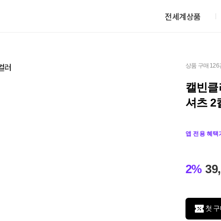
전세계상품
상품 구매 126
캘빈클
셔츠 2
앱 전용 혜택
2%
39
첫 구