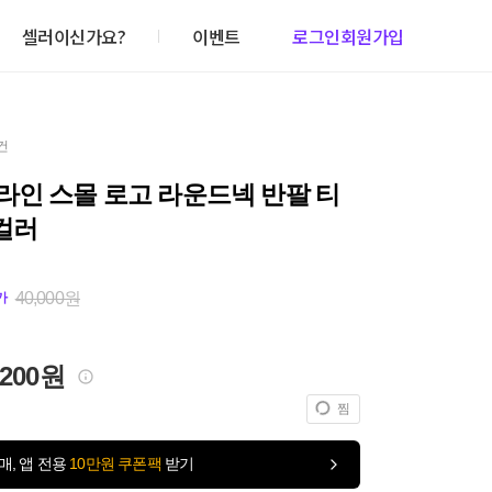
셀러이신가요?
이벤트
로그인
회원가입
건
라인 스몰 로고 라운드넥 반팔 티
컬러
40,000원
가
,200원
찜
매, 앱 전용
10만원 쿠폰팩
받기