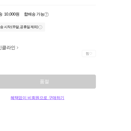
송
10,000원
합배송 가능
송 시작 (주말, 공휴일 제외)
빈클라인
찜
품절
혜택없이 비회원으로 구매하기