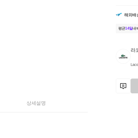
해외배
평균
14일
내 
라
Laco
상세설명