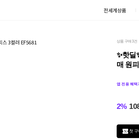
전세계상품
상품 구매 3건
✨핫딜
매 원피
앱 전용 혜택
2%
10
첫 구