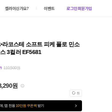
셀러이신가요?
이벤트
로그인
회원가입
✨라코스테 소프트 피케 폴로 민소
스 3컬러 EF5681
110,500원
가
8,290원
찜
매, 앱 전용
10만원 쿠폰팩
받기