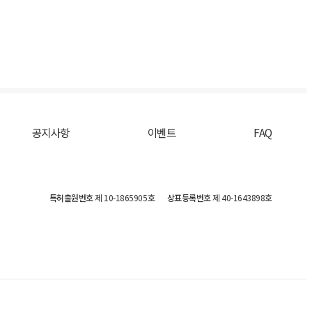
공지사항
이벤트
FAQ
특허출원번호
제 10-1865905호
상표등록번호
제 40-1643898호