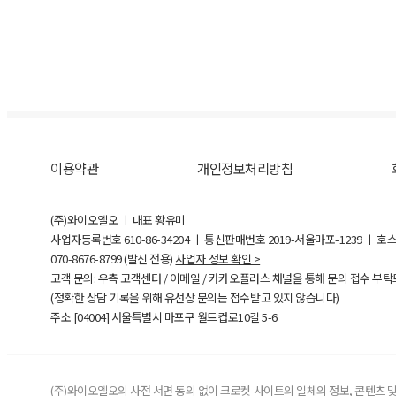
이용약관
개인정보처리방침
(주)와이오엘오 ㅣ 대표 황유미
사업자등록번호
610-86-34204
ㅣ 통신판매번호 2019-서울마포-1239 ㅣ 호
070-8676-8799 (발신 전용)
사업자 정보 확인 >
고객 문의: 우측 고객센터 / 이메일 / 카카오플러스 채널을 통해 문의 접수 부
(정확한 상담 기록을 위해 유선상 문의는 접수받고 있지 않습니다)
주소 [
04004
] 서울특별시 마포구 월드컵로10길
5-6
(주)와이오엘오의 사전 서면 동의 없이 크로켓 사이트의 일체의 정보, 콘텐츠 및 