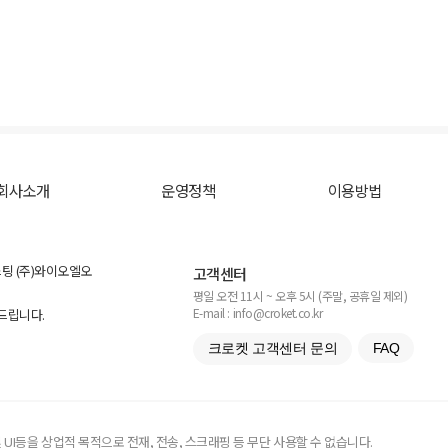
회사소개
운영정책
이용방법
스팅 (주)와이오엘오
고객센터
평일 오전 11시 ~ 오후 5시 (주말, 공휴일 제외)
E-mail : info@croket.co.kr
탁드립니다.
크로켓 고객센터 문의
FAQ
UI등을 상업적 목적으로 전재, 전송, 스크래핑 등 무단 사용할 수 없습니다.