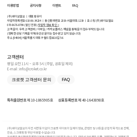
이용방법
공지사항
이벤트
FAQ
(주)와이오엘오 ㅣ 대표 황유미
사업자등록번호
610-86-34204
ㅣ 통신판매번호 2019-서울마포-1239 ㅣ 호스팅 (주)와이오엘오
070-8676-8799 (발신 전용)
사업자 정보 확인 >
고객 문의: 우측 고객센터 / 이메일 / 카카오플러스 채널을 통해 문의 접수 부탁드립니다.
(정확한 상담 기록을 위해 유선상 문의는 접수받고 있지 않습니다)
주소 [
04004
] 서울특별시 마포구 월드컵로10길
5-6
고객센터
평일 오전 11시 ~ 오후 5시 (주말, 공휴일 제외)
E-mail : info@croket.co.kr
크로켓 고객센터 문의
FAQ
특허출원번호
제 10-1865905호
상표등록번호
제 40-1643898호
(주)와이오엘오의 사전 서면 동의 없이 크로켓 사이트의 일체의 정보, 콘텐츠 및 UI등을 상업적 목적으로 전재,
전송, 스크래핑 등 무단 사용할 수 없습니다.
크로켓은 통신판매중개자이며 통신판매의 당사자가 아닙니다. 따라서 크로켓은 상품·거래정보 및 거래에 대