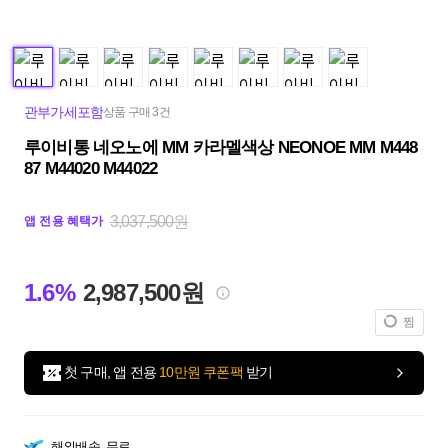
관부가세포함
상품 구매 3건
루이비통 네오노에 MM 카라멜색상 NEONOE MM M448
87 M44020 M44022
3,037,500원
앱 전용 혜택가
1.6%
2,987,500원
찜
첫 구매, 앱 전용
10만원 쿠폰팩
받기
해외배송
무료