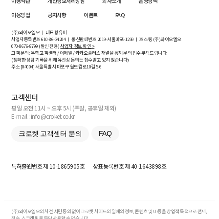
이용약관
개인정보처리방침
회사소개
운영정책
이용방법
공지사항
이벤트
FAQ
(주)와이오엘오 ㅣ 대표 황유미
사업자등록번호
610-86-34204
ㅣ 통신판매번호 2019-서울마포-1239 ㅣ 호스팅 (주)와이오엘오
070-8676-8799 (발신 전용)
사업자 정보 확인 >
고객 문의: 우측 고객센터 / 이메일 / 카카오플러스 채널을 통해 문의 접수 부탁드립니다.
(정확한 상담 기록을 위해 유선상 문의는 접수받고 있지 않습니다)
주소 [
04004
] 서울특별시 마포구 월드컵로10길
5-6
고객센터
평일 오전 11시 ~ 오후 5시 (주말, 공휴일 제외)
E-mail : info@croket.co.kr
크로켓 고객센터 문의
FAQ
특허출원번호
제 10-1865905호
상표등록번호
제 40-1643898호
(주)와이오엘오의 사전 서면 동의 없이 크로켓 사이트의 일체의 정보, 콘텐츠 및 UI등을 상업적 목적으로 전재,
전송, 스크래핑 등 무단 사용할 수 없습니다.