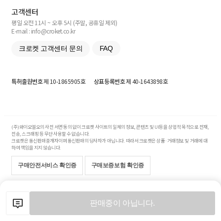
고객센터
평일 오전 11시 ~ 오후 5시 (주말, 공휴일 제외)
E-mail : info@croket.co.kr
크로켓 고객센터 문의
FAQ
특허출원번호
제 10-1865905호
상표등록번호
제 40-1643898호
(주)와이오엘오의 사전 서면 동의 없이 크로켓 사이트의 일체의 정보, 콘텐츠 및 UI등을 상업적 목적으로 전재,
전송, 스크래핑 등 무단 사용할 수 없습니다.
크로켓은 통신판매중개자이며 통신판매의 당사자가 아닙니다. 따라서 크로켓은 상품·거래정보 및 거래에 대
하여 책임을 지지 않습니다.
구매안전서비스 확인증
구매보증보험 확인증
Copyright© 2017-2026 YOLO Co, Ltd. All rights reserved.
판매중이 아닙니다.