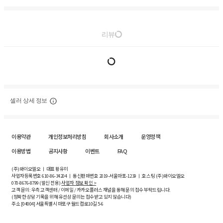
리뷰
셀러 상세 정보
이용약관
개인정보처리방침
회사소개
운영정책
이용방법
공지사항
이벤트
FAQ
(주)와이오엘오 ㅣ 대표 황유미
사업자등록번호
610-86-34204
ㅣ 통신판매번호 2019-서울마포-1239 ㅣ 호스팅 (주)와이오엘오
070-8676-8799 (발신 전용)
사업자 정보 확인 >
고객 문의: 우측 고객센터 / 이메일 / 카카오플러스 채널을 통해 문의 접수 부탁드립니다.
(정확한 상담 기록을 위해 유선상 문의는 접수받고 있지 않습니다)
주소 [
04004
] 서울특별시 마포구 월드컵로10길
5-6