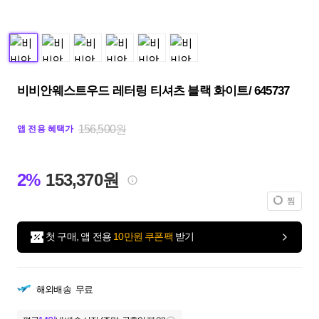
비비안웨스트우드 레터링 티셔츠 블랙 화이트/ 645737
156,500원
앱 전용 혜택가
2%
153,370원
찜
첫 구매, 앱 전용
10만원 쿠폰팩
받기
해외배송
무료