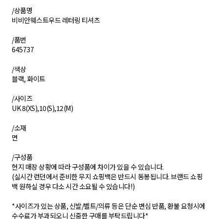
/상품명
비비안웨스트우드 레터링 티셔츠
/품번
645737
/색상
블랙, 화이트
/사이즈
UK 8(XS),10(S),12(M)
/소재
면
/구성품
현지 매장 상황에 따라 구성품에 차이가 있을 수 있습니다.
(실시간 런던에서 준비한 무지 쇼핑백은 반드시 동봉됩니다. 브랜드 쇼핑
백 원하실 경우 다소 시간 소요될 수 있습니다!)
*사이즈가 있는 상품, 신발/벨트/의류 등은 단순 변심 반품, 환불 요청시에
수수료가 부과되오니 신중한 구매를 부탁드립니다*