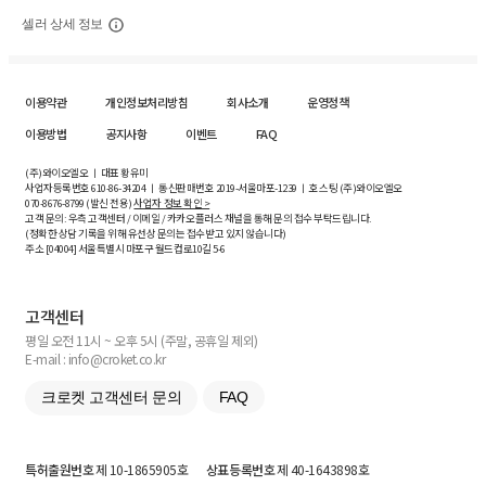
셀러 상세 정보
이용약관
개인정보처리방침
회사소개
운영정책
이용방법
공지사항
이벤트
FAQ
(주)와이오엘오 ㅣ 대표 황유미
사업자등록번호
610-86-34204
ㅣ 통신판매번호 2019-서울마포-1239 ㅣ 호스팅 (주)와이오엘오
070-8676-8799 (발신 전용)
사업자 정보 확인 >
고객 문의: 우측 고객센터 / 이메일 / 카카오플러스 채널을 통해 문의 접수 부탁드립니다.
(정확한 상담 기록을 위해 유선상 문의는 접수받고 있지 않습니다)
주소 [
04004
] 서울특별시 마포구 월드컵로10길
5-6
고객센터
평일 오전 11시 ~ 오후 5시 (주말, 공휴일 제외)
E-mail : info@croket.co.kr
크로켓 고객센터 문의
FAQ
특허출원번호
제 10-1865905호
상표등록번호
제 40-1643898호