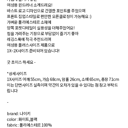
여성용 윈드러너 소개드려요!
바스트 로고 디자인으로 간결한 포인트를 주었으며
프론트 집업스타일로 편안한 오픈클로징이 가능해요 :)
가벼운 폴리에스테르 소재에
양쪽 포켓디테일이 실용성을 더해주었어요!
힙을 가려주는 기장으로 부담없이 즐기기 좋아
레깅스룩에 적극 추천드리며
여성용 플러스사이즈 제품으로
1X~2X사이즈 준비되어 있습니다!
굿 초이스 하세요 -
*상세사이즈
1X사이즈 어깨 55cm, 가슴 68cm, 암홀 26cm, 소매 65cm, 총장 71cm
이는 단면사이즈 실측이며 약간의 오차가 있을 수 있다는 점 참고 부탁드
립니다
-
brand : 나이키
color : 화이트,블랙
fabric : 폴리에스테르 100%