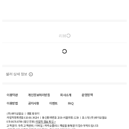
리뷰
셀러 상세 정보
이용약관
개인정보처리방침
회사소개
운영정책
이용방법
공지사항
이벤트
FAQ
(주)와이오엘오 ㅣ 대표 황유미
사업자등록번호
610-86-34204
ㅣ 통신판매번호 2019-서울마포-1239 ㅣ 호스팅 (주)와이오엘오
070-8676-8799 (발신 전용)
사업자 정보 확인 >
고객 문의: 우측 고객센터 / 이메일 / 카카오플러스 채널을 통해 문의 접수 부탁드립니다.