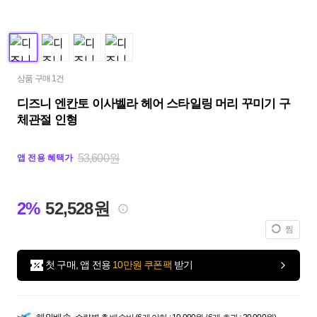
상품 구매 1건
디즈니 엔칸토 이사벨라 헤어 스타일링 머리 꾸미기 구
체관절 인형
53,600원
앱 전용 혜택가
2%
52,528원
찜
첫 구매, 앱 전용
10만원 쿠폰팩
받기