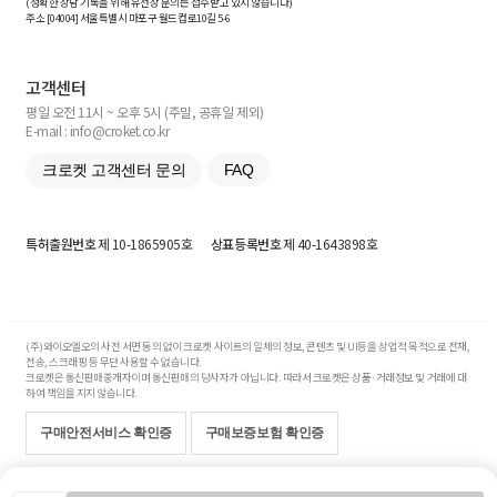
(정확한 상담 기록을 위해 유선상 문의는 접수받고 있지 않습니다)
주소 [
04004
] 서울특별시 마포구 월드컵로10길
5-6
고객센터
평일 오전 11시 ~ 오후 5시 (주말, 공휴일 제외)
E-mail : info@croket.co.kr
크로켓 고객센터 문의
FAQ
특허출원번호
제 10-1865905호
상표등록번호
제 40-1643898호
(주)와이오엘오의 사전 서면 동의 없이 크로켓 사이트의 일체의 정보, 콘텐츠 및 UI등을 상업적 목적으로 전재,
전송, 스크래핑 등 무단 사용할 수 없습니다.
크로켓은 통신판매중개자이며 통신판매의 당사자가 아닙니다. 따라서 크로켓은 상품·거래정보 및 거래에 대
하여 책임을 지지 않습니다.
구매안전서비스 확인증
구매보증보험 확인증
Copyright© 2017-2026 YOLO Co, Ltd. All rights reserved.